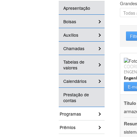
Grandes
Apresentação
Bolsas
Auxílios
Filt
Chamadas
Tabelas de
COOR
valores
ENGEN
Engenh
Calendários
E-ma
Prestação de
contas
Título
armaz
Programas
Resu
Prêmios
sistem