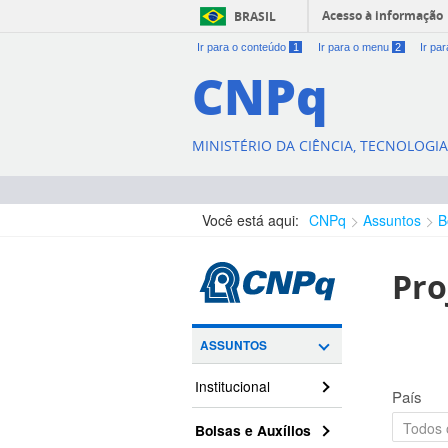
Acesso à informação
BRASIL
Ir para o conteúdo
1
Ir para o menu
2
Ir pa
CNPq
MINISTÉRIO DA CIÊNCIA, TECNOLOGI
Você está aqui:
CNPq
Assuntos
B
Pro
ASSUNTOS
Institucional
País
Bolsas e Auxílios