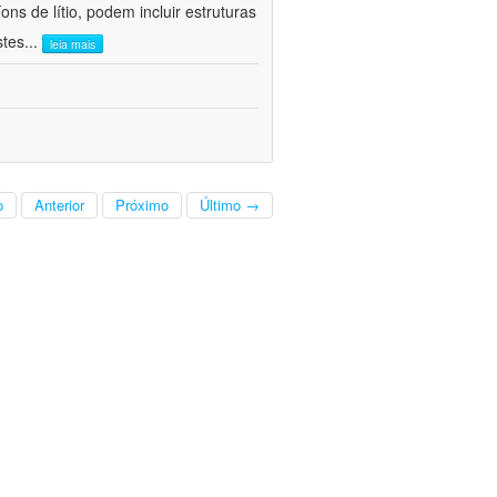
ns de lítio, podem incluir estruturas
stes
...
leia mais
o
Anterior
Próximo
Último →