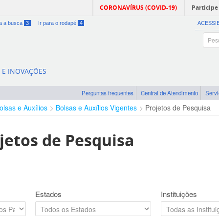
CORONAVÍRUS (COVID-19)
Participe
ra a busca
3
Ir para o rodapé
4
ACESSI
A E INOVAÇÕES
Perguntas frequentes
Central de Atendimento
Serv
olsas e Auxílios
Bolsas e Auxílios Vigentes
Projetos de Pesquisa
jetos de Pesquisa
Estados
Instituições