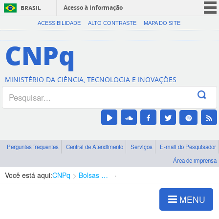
Acesso à informação
BRASIL
CORONAVÍRUS (COVID-19)
ACESSIBILIDADE
ALTO CONTRASTE
MAPA DO SITE
Participe
CNPq
Serviços
Legislação
MINISTÉRIO DA CIÊNCIA, TECNOLOGIA E INOVAÇÕES
Canais
Perguntas frequentes
Central de Atendimento
Serviços
E-mail do Pesquisador
Área de imprensa
Você está aqui:
CNPq
Bolsas e Auxílios Vigentes
Projetos de Pesquisa
MENU