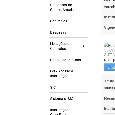
Processos de
parcel
Contas Anuais
Instit
Convênios
Vigên
Despesas
Licitações e
Contratos
COOR
OUTRA
Consultas Públicas
Divulg
E-ma
Lei - Acesso a
Informação
Título
SIC
multis
Resu
Sistema e-SIC
Instit
Informações
Classificadas