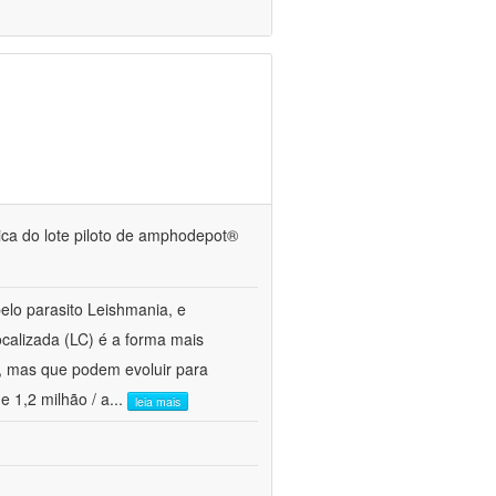
ínica do lote piloto de amphodepot®
lo parasito Leishmania, e
alizada (LC) é a forma mais
a, mas que podem evoluir para
e 1,2 milhão / a
...
leia mais