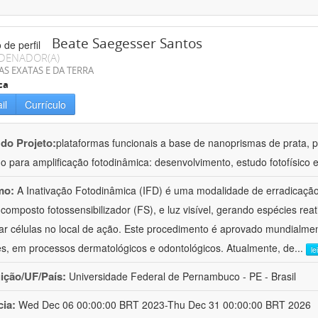
Beate Saegesser Santos
DENADOR(A)
AS EXATAS E DA TERRA
ca
il
Currículo
 do Projeto:
plataformas funcionais a base de nanoprismas de prata, 
o para amplificação fotodinâmica: desenvolvimento, estudo fotofísico 
mo:
A Inativação Fotodinâmica (IFD) é uma modalidade de erradicaçã
composto fotossensibilizador (FS), e luz visível, gerando espécies re
lar células no local de ação. Este procedimento é aprovado mundialmen
s, em processos dermatológicos e odontológicos. Atualmente, de
...
le
uição/UF/País:
Universidade Federal de Pernambuco - PE - Brasil
cia:
Wed Dec 06 00:00:00 BRT 2023-Thu Dec 31 00:00:00 BRT 2026