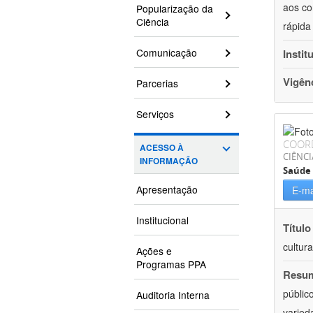
aos co
Popularização da
Ciência
rápida
Comunicação
Instit
Vigên
Parcerias
Serviços
COOR
ACESSO À
CIÊNCI
INFORMAÇÃO
Saúde 
Apresentação
E-ma
Institucional
Título
cultur
Ações e
Programas PPA
Resu
públic
Auditoria Interna
varied