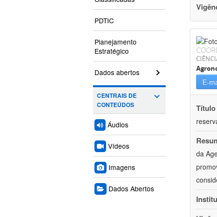
Vigên
PDTIC
Planejamento
COOR
Estratégico
CIÊNCI
Agron
Dados abertos
E-ma
CENTRAIS DE
CONTEÚDOS
Título
reserva
Áudios
Resu
Vídeos
da Age
promov
Imagens
consid
Dados Abertos
Instit