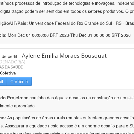
ntínuos processos de introdução de tecnologias e inovações, independ
 digitalização podem ser sentidos em todos os setores produtivos. O 
uição/UF/País:
Universidade Federal do Rio Grande do Sul - RS - Brasi
cia:
Mon Dec 04 00:00:00 BRT 2023-Thu Dec 31 00:00:00 BRT 2026
Aylene Emilia Moraes Bousquat
DENADOR(A)
AS DA SAÚDE
Coletiva
il
Currículo
 do Projeto:
no caminho das águas: desafios na construção de um sis
almente apropriado
mo:
As populações de áreas rurais remotas enfrentam grandes desafio
os. Assegurar a equidade neste acesso é um enorme desafio para o SU
ade de inserções socioespaciais e riqueza de diferentes modos de vid