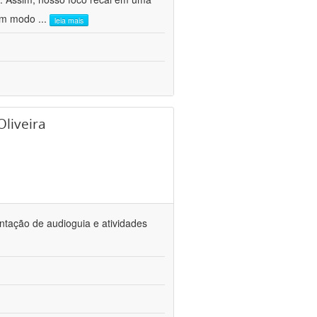
 um modo
...
leia mais
Oliveira
ntação de audioguia e atividades