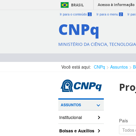
Acesso à informação
BRASIL
Ir para o conteúdo
1
Ir para o menu
2
Ir pa
CNPq
MINISTÉRIO DA CIÊNCIA, TECNOLOGI
Você está aqui:
CNPq
Assuntos
B
Pro
ASSUNTOS
Institucional
País
Bolsas e Auxílios