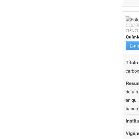
COOR
CIÊNCI
Quími
E-ma
Título
carbon
Resu
de um 
aniqui
tumore
Instit
Vigên