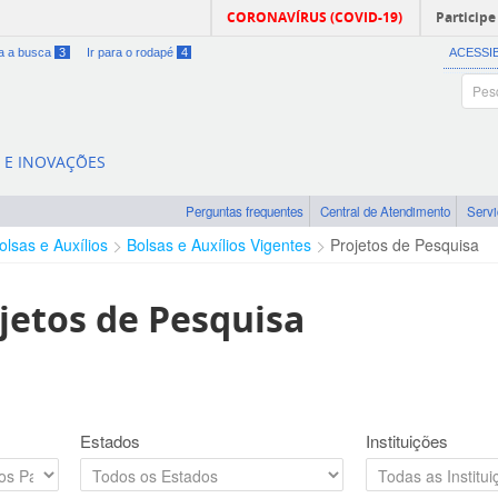
CORONAVÍRUS (COVID-19)
Participe
ra a busca
3
Ir para o rodapé
4
ACESSI
A E INOVAÇÕES
Perguntas frequentes
Central de Atendimento
Serv
olsas e Auxílios
Bolsas e Auxílios Vigentes
Projetos de Pesquisa
jetos de Pesquisa
Estados
Instituições