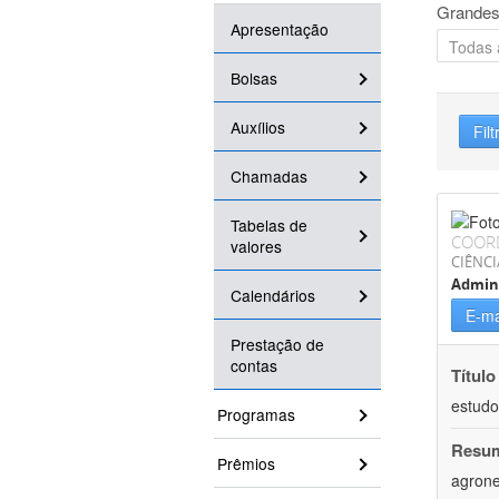
Grandes
Apresentação
Bolsas
Auxílios
Filt
Chamadas
Tabelas de
COOR
valores
CIÊNCI
Admin
Calendários
E-ma
Prestação de
contas
Título
estudo
Programas
Resu
Prêmios
agrone