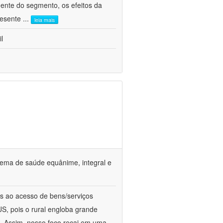
ente do segmento, os efeitos da
presente
...
leia mais
l
tema de saúde equânime, integral e
s ao acesso de bens/serviços
S, pois o rural engloba grande
a. Assim, nosso foco recai em uma