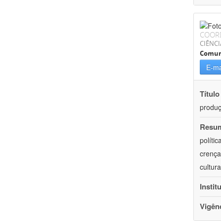
COOR
CIÊNCI
Comun
E-ma
Título
produ
Resu
políti
crença
cultur
Instit
Vigên