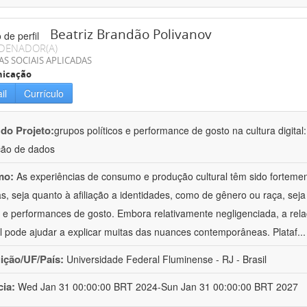
Beatriz Brandão Polivanov
DENADOR(A)
AS SOCIAIS APLICADAS
icação
il
Currículo
 do Projeto:
grupos políticos e performance de gosto na cultura digital
ção de dados
mo:
As experiências de consumo e produção cultural têm sido forteme
cas, seja quanto à afiliação a identidades, como de gênero ou raça, sej
 e performances de gosto. Embora relativamente negligenciada, a rela
al pode ajudar a explicar muitas das nuances contemporâneas. Plataf
..
uição/UF/País:
Universidade Federal Fluminense - RJ - Brasil
cia:
Wed Jan 31 00:00:00 BRT 2024-Sun Jan 31 00:00:00 BRT 2027