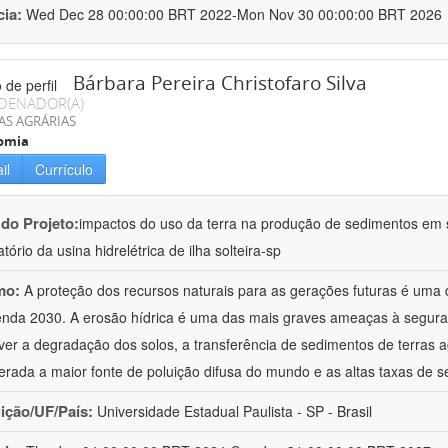
cia:
Wed Dec 28 00:00:00 BRT 2022-Mon Nov 30 00:00:00 BRT 2026
Bárbara Pereira Christofaro Silva
DENADOR(A)
AS AGRÁRIAS
omia
il
Currículo
 do Projeto:
impactos do uso da terra na produção de sedimentos em s
tório da usina hidrelétrica de ilha solteira-sp
mo:
A proteção dos recursos naturais para as gerações futuras é uma
nda 2030. A erosão hídrica é uma das mais graves ameaças à segura
er a degradação dos solos, a transferência de sedimentos de terras a
erada a maior fonte de poluição difusa do mundo e as altas taxas de 
uição/UF/País:
Universidade Estadual Paulista - SP - Brasil