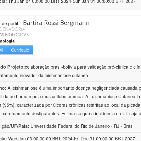
cia:
Thu Jan 04 00:00:00 BRT 2024-Sun Jan 31 00:00:00 BRT 2027
Bartira Rossi Bergmann
DENADOR(A)
AS BIOLÓGICAS
nologia
il
Currículo
 do Projeto:
colaboração brasil-bolívia para validação pré-clínica e cl
ratamento inovador da leishmaniose cutânea
mo:
A leishmaniose é uma importante doença negligenciada causada pe
itida ao homem pela mosca flebotomínea. A Leishmaniose Cutânea Loc
(95%), caracterizada por úlceras crônicas restritas ao local da picad
 extremamente desfigurantes. Estima-se que a incidência da CL seja d
uição/UF/País:
Universidade Federal do Rio de Janeiro - RJ - Brasil
cia:
Wed Jan 03 00:00:00 BRT 2024-Fri Dec 31 00:00:00 BRT 2027