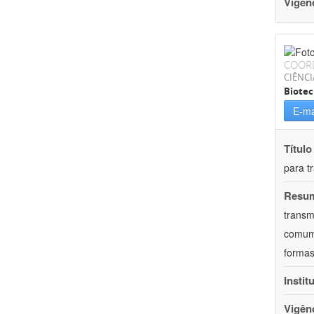
Vigên
COOR
CIÊNCI
Biotec
E-ma
Título
para t
Resu
transm
comum 
formas
Instit
Vigên