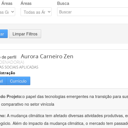
 Áreas
Áreas
Busca
rar
Limpar Filtros
Aurora Carneiro Zen
DENADOR(A)
AS SOCIAIS APLICADAS
istração
il
Currículo
 do Projeto:
o papel das tecnologias emergentes na transição para su
 comparativo no setor vinícola
mo:
A mudança climática tem afetado diversas atividades produtivas, e
gócio. Além do impacto da mudança climática, o mercado tem passa