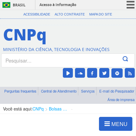
Acesso à informação
BRASIL
CORONAVÍRUS (COVID-19)
ACESSIBILIDADE
ALTO CONTRASTE
MAPA DO SITE
Participe
CNPq
Serviços
Legislação
MINISTÉRIO DA CIÊNCIA, TECNOLOGIA E INOVAÇÕES
Canais
Perguntas frequentes
Central de Atendimento
Serviços
E-mail do Pesquisador
Área de imprensa
Você está aqui:
CNPq
Bolsas e Auxílios Vigentes
Projetos de Pesquisa
MENU