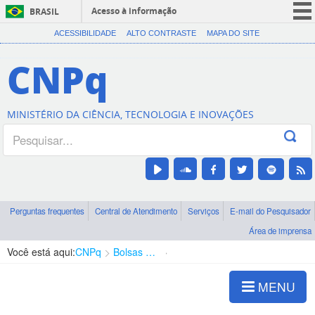
Acesso à informação
BRASIL
CORONAVÍRUS (COVID-19)
ACESSIBILIDADE
ALTO CONTRASTE
MAPA DO SITE
Participe
CNPq
Serviços
Legislação
MINISTÉRIO DA CIÊNCIA, TECNOLOGIA E INOVAÇÕES
Canais
Perguntas frequentes
Central de Atendimento
Serviços
E-mail do Pesquisador
Área de imprensa
Você está aqui:
CNPq
Bolsas e Auxílios Vigentes
Projetos de Pesquisa
MENU