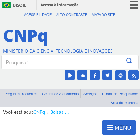
Acesso à informação
BRASIL
CORONAVÍRUS (COVID-19)
ACESSIBILIDADE
ALTO CONTRASTE
MAPA DO SITE
Participe
CNPq
Serviços
Legislação
MINISTÉRIO DA CIÊNCIA, TECNOLOGIA E INOVAÇÕES
Canais
Perguntas frequentes
Central de Atendimento
Serviços
E-mail do Pesquisador
Área de imprensa
Você está aqui:
CNPq
Bolsas e Auxílios Vigentes
Projetos de Pesquisa
MENU