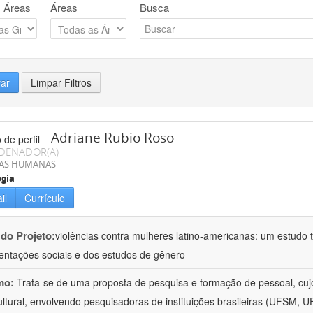
 Áreas
Áreas
Busca
rar
Limpar Filtros
Adriane Rubio Roso
DENADOR(A)
IAS HUMANAS
ogia
il
Currículo
 do Projeto:
violências contra mulheres latino-americanas: um estudo tr
entações sociais e dos estudos de gênero
mo:
Trata-se de uma proposta de pesquisa e formação de pessoal, cujo c
ultural, envolvendo pesquisadoras de instituições brasileiras (UFSM