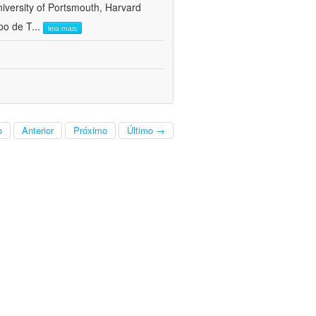
versity of Portsmouth, Harvard
po de T
...
leia mais
o
Anterior
Próximo
Último →