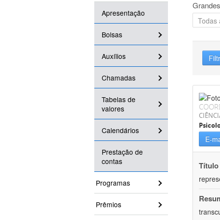
Grandes
Apresentação
Bolsas
Auxílios
Filt
Chamadas
Tabelas de
COOR
valores
CIÊNC
Psicol
Calendários
E-ma
Prestação de
contas
Título
repres
Programas
Resu
Prêmios
transc