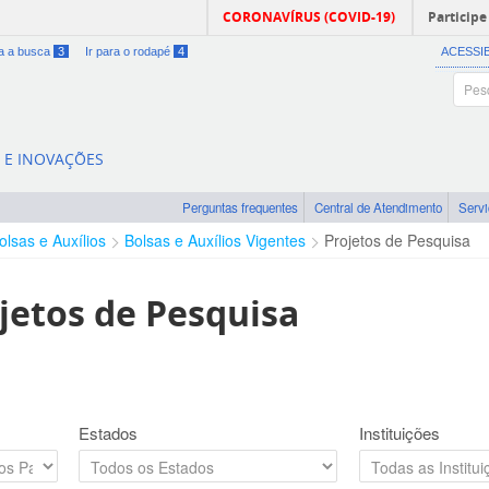
CORONAVÍRUS (COVID-19)
Participe
ra a busca
3
Ir para o rodapé
4
ACESSI
A E INOVAÇÕES
Perguntas frequentes
Central de Atendimento
Serv
olsas e Auxílios
Bolsas e Auxílios Vigentes
Projetos de Pesquisa
jetos de Pesquisa
Estados
Instituições