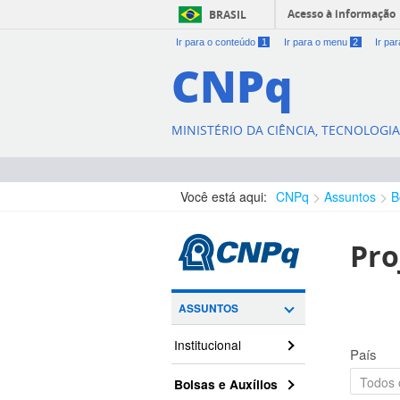
Acesso à informação
BRASIL
Ir para o conteúdo
1
Ir para o menu
2
Ir pa
CNPq
MINISTÉRIO DA CIÊNCIA, TECNOLOGI
Você está aqui:
CNPq
Assuntos
B
Pro
ASSUNTOS
Institucional
País
Bolsas e Auxílios