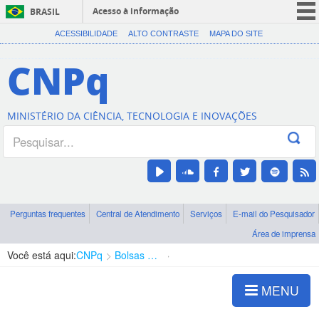
Acesso à informação
BRASIL
CORONAVÍRUS (COVID-19)
ACESSIBILIDADE
ALTO CONTRASTE
MAPA DO SITE
Participe
CNPq
Serviços
Legislação
MINISTÉRIO DA CIÊNCIA, TECNOLOGIA E INOVAÇÕES
Canais
Perguntas frequentes
Central de Atendimento
Serviços
E-mail do Pesquisador
Área de imprensa
Você está aqui:
CNPq
Bolsas e Auxílios Vigentes
Projetos de Pesquisa
MENU