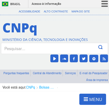
Acesso à informação
BRASIL
CORONAVÍRUS (COVID-19)
ACESSIBILIDADE
ALTO CONTRASTE
MAPA DO SITE
Participe
CNPq
Serviços
Legislação
MINISTÉRIO DA CIÊNCIA, TECNOLOGIA E INOVAÇÕES
Canais
Perguntas frequentes
Central de Atendimento
Serviços
E-mail do Pesquisador
Área de imprensa
Você está aqui:
CNPq
Bolsas e Auxílios Vigentes
Projetos de Pesquisa
MENU