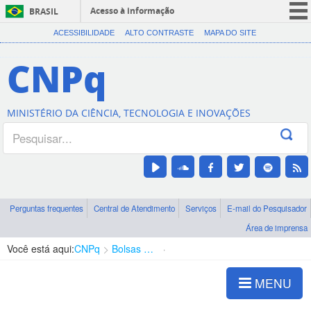
Acesso à informação
BRASIL
CORONAVÍRUS (COVID-19)
ACESSIBILIDADE
ALTO CONTRASTE
MAPA DO SITE
Participe
CNPq
Serviços
Legislação
MINISTÉRIO DA CIÊNCIA, TECNOLOGIA E INOVAÇÕES
Canais
Perguntas frequentes
Central de Atendimento
Serviços
E-mail do Pesquisador
Área de imprensa
Você está aqui:
CNPq
Bolsas e Auxílios Vigentes
Projetos de Pesquisa
MENU