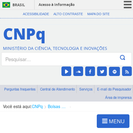
Acesso à informação
BRASIL
CORONAVÍRUS (COVID-19)
ACESSIBILIDADE
ALTO CONTRASTE
MAPA DO SITE
Participe
CNPq
Serviços
Legislação
MINISTÉRIO DA CIÊNCIA, TECNOLOGIA E INOVAÇÕES
Canais
Perguntas frequentes
Central de Atendimento
Serviços
E-mail do Pesquisador
Área de imprensa
Você está aqui:
CNPq
Bolsas e Auxílios Vigentes
Projetos de Pesquisa
MENU