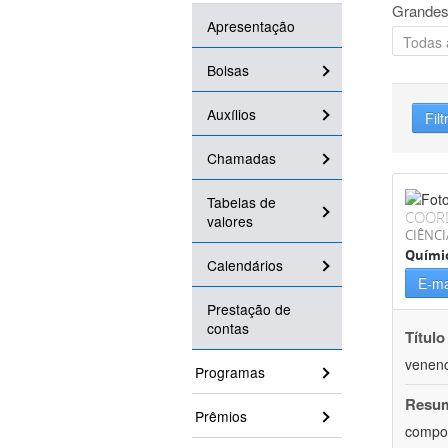
Grandes
Apresentação
Bolsas
Auxílios
Filt
Chamadas
Tabelas de
COOR
valores
CIÊNCI
Quími
Calendários
E-ma
Prestação de
contas
Título
veneno
Programas
Resu
Prêmios
compos