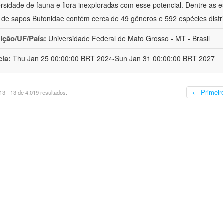
ersidade de fauna e flora inexploradas com esse potencial. Dentre as
a de sapos Bufonidae contém cerca de 49 gêneros e 592 espécies distr
uição/UF/País:
Universidade Federal de Mato Grosso - MT - Brasil
cia:
Thu Jan 25 00:00:00 BRT 2024-Sun Jan 31 00:00:00 BRT 2027
← Primeir
3 - 13 de 4.019 resultados.