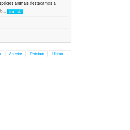
 espécies animais destacamos a
ib
...
leia mais
o
Anterior
Próximo
Último →