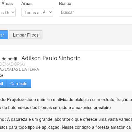
 Áreas
Áreas
Busca
rar
Limpar Filtros
Adilson Paulo Sinhorin
DENADOR(A)
AS EXATAS E DA TERRA
ca
il
Currículo
 do Projeto:
estudo químico e atividade biológica com extrato, fração e
 de bufonídeos dos biomas cerrado e amazônico brasileiro
mo:
A natureza é um grande laboratório que oferece uma vasta varieda
tos para todo tipo de aplicação. Nesse contexto a floresta amazôni