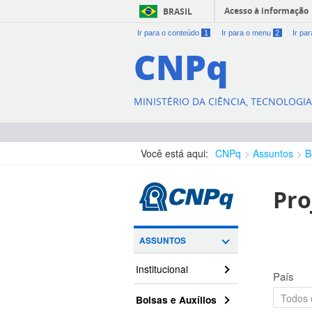
Acesso à informação
BRASIL
Ir para o conteúdo
1
Ir para o menu
2
Ir pa
CNPq
MINISTÉRIO DA CIÊNCIA, TECNOLOGI
Você está aqui:
CNPq
Assuntos
B
Pro
ASSUNTOS
Institucional
País
Bolsas e Auxílios