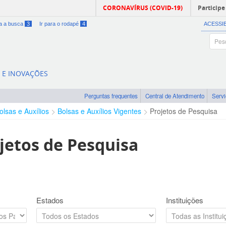
CORONAVÍRUS (COVID-19)
Participe
ra a busca
3
Ir para o rodapé
4
ACESSI
A E INOVAÇÕES
Perguntas frequentes
Central de Atendimento
Serv
olsas e Auxílios
Bolsas e Auxílios Vigentes
Projetos de Pesquisa
jetos de Pesquisa
Estados
Instituições