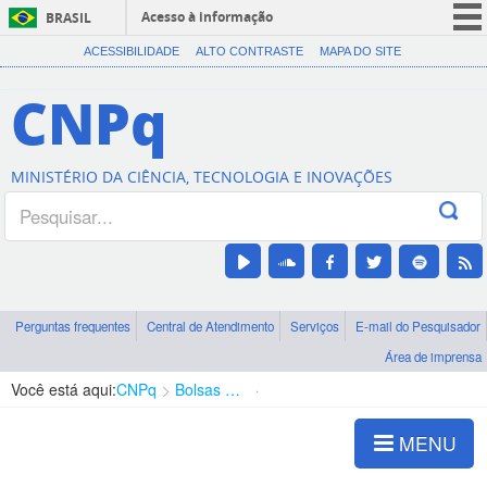
Acesso à informação
BRASIL
CORONAVÍRUS (COVID-19)
ACESSIBILIDADE
ALTO CONTRASTE
MAPA DO SITE
Participe
CNPq
Serviços
Legislação
MINISTÉRIO DA CIÊNCIA, TECNOLOGIA E INOVAÇÕES
Canais
Perguntas frequentes
Central de Atendimento
Serviços
E-mail do Pesquisador
Área de imprensa
Você está aqui:
CNPq
Bolsas e Auxílios Vigentes
Projetos de Pesquisa
MENU