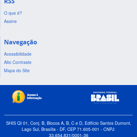
RSS
O que é?
Assine
Navegação
Acessibilidade
Alto Contraste
Mapa do Site
SHIS QI 01, Conj. B, Blocos A, B, C e D, Edifício Santos Dumont,
Lago Sul, Brasília - DF, CEP 71.605-001 - CNPJ:
33.654.831/0001-36