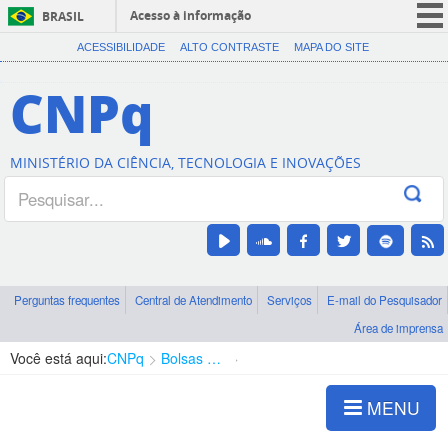
Acesso à informação
BRASIL
CORONAVÍRUS (COVID-19)
ACESSIBILIDADE
ALTO CONTRASTE
MAPA DO SITE
Participe
CNPq
Serviços
Legislação
MINISTÉRIO DA CIÊNCIA, TECNOLOGIA E INOVAÇÕES
Canais
Perguntas frequentes
Central de Atendimento
Serviços
E-mail do Pesquisador
Área de imprensa
Você está aqui:
CNPq
Bolsas e Auxílios Vigentes
Projetos de Pesquisa
MENU