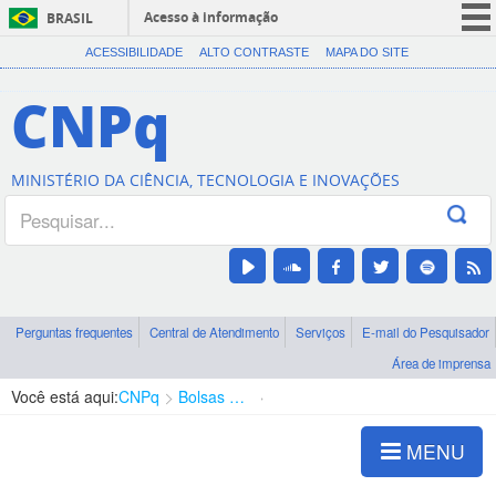
Acesso à informação
BRASIL
CORONAVÍRUS (COVID-19)
ACESSIBILIDADE
ALTO CONTRASTE
MAPA DO SITE
Participe
CNPq
Serviços
Legislação
MINISTÉRIO DA CIÊNCIA, TECNOLOGIA E INOVAÇÕES
Canais
Perguntas frequentes
Central de Atendimento
Serviços
E-mail do Pesquisador
Área de imprensa
Você está aqui:
CNPq
Bolsas e Auxílios Vigentes
Projetos de Pesquisa
MENU