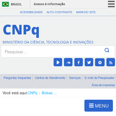
Acesso à informação
BRASIL
CORONAVÍRUS (COVID-19)
ACESSIBILIDADE
ALTO CONTRASTE
MAPA DO SITE
Participe
CNPq
Serviços
Legislação
MINISTÉRIO DA CIÊNCIA, TECNOLOGIA E INOVAÇÕES
Canais
Perguntas frequentes
Central de Atendimento
Serviços
E-mail do Pesquisador
Área de imprensa
Você está aqui:
CNPq
Bolsas e Auxílios Vigentes
Projetos de Pesquisa
MENU