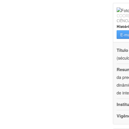
COOR
CIÊNC
Histór
E-ma
Título
(século
Resu
da pre
dinâmi
de int
Instit
Vigên