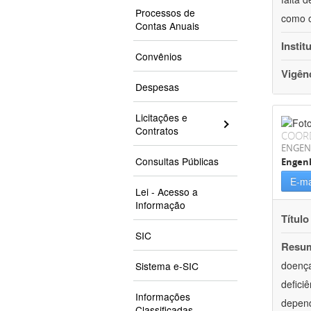
Processos de
como o
Contas Anuais
Instit
Convênios
Vigên
Despesas
Licitações e
Contratos
COOR
ENGEN
Consultas Públicas
Engen
E-ma
Lei - Acesso a
Informação
Título
SIC
Resu
doença
Sistema e-SIC
defici
Informações
depend
Classificadas