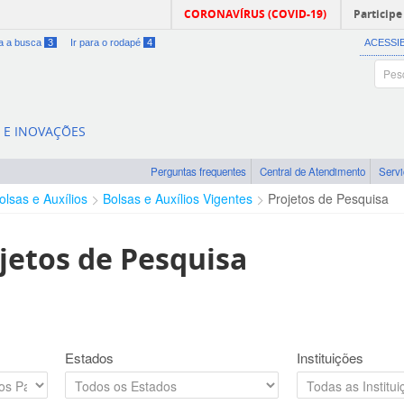
CORONAVÍRUS (COVID-19)
Participe
ra a busca
3
Ir para o rodapé
4
ACESSI
A E INOVAÇÕES
Perguntas frequentes
Central de Atendimento
Serv
olsas e Auxílios
Bolsas e Auxílios Vigentes
Projetos de Pesquisa
jetos de Pesquisa
Estados
Instituições