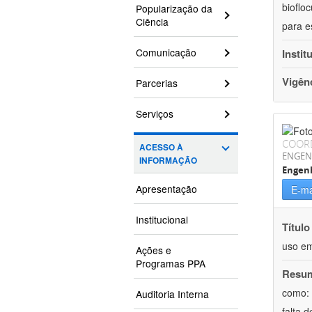
bioflo
Popularização da
Ciência
para e
Comunicação
Instit
Vigên
Parcerias
Serviços
COOR
ACESSO À
ENGEN
INFORMAÇÃO
Engen
Apresentação
E-ma
Institucional
Título
uso em
Ações e
Programas PPA
Resu
como: 
Auditoria Interna
falta 