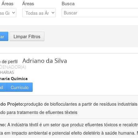
 Áreas
Áreas
Busca
rar
Limpar Filtros
Adriano da Silva
DENADOR(A)
HARIAS
haria Química
il
Currículo
 do Projeto:
produção de biofloculantes a partir de resíduos industriai
do para tratamento de efluentes têxteis
mo:
A indústria têxtil é um setor que produz efluentes tóxicos e recalc
ta em impacto ambiental e potencial efeito deletério à saúde humana. 