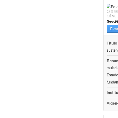
COOR
CIÊNCI
Geociê
E-ma
Título
susten
Resu
multid
Estado
fundam
Instit
Vigên