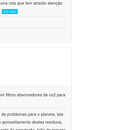
uma rota que tem atraído atenção
..
leia mais
m filtros absorvedores de co2 para
de problemas para o planeta, tais
o aproveitamento destes resíduos,
mento da população, falta de recurso