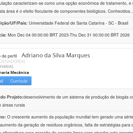
culação caracterizam-se como uma opção econômica de tratamento, e 
sta área é o efeito floculante de componentes biológicos. Conhecidos
.
uição/UF/País:
Universidade Federal de Santa Catarina - SC - Brasil
cia:
Mon Dec 04 00:00:00 BRT 2023-Thu Dec 31 00:00:00 BRT 2026
Adriano da Silva Marques
DENADOR(A)
HARIAS
haria Mecânica
il
Currículo
 do Projeto:
desenvolvimento de um sistema de produção de biogás co
 áreas rurais
mo:
O crescente aumento da população mundial tem gerado uma série 
aumento da geração de resíduos orgânicos, falta de estratégias para 
de alternativas para geração de energia limpa para atender este cresci