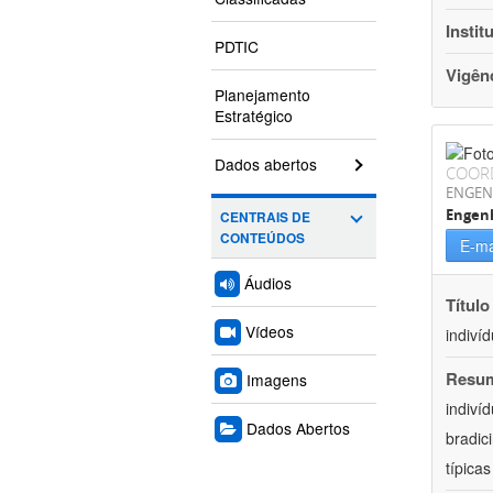
Instit
PDTIC
Vigên
Planejamento
Estratégico
Dados abertos
COOR
ENGEN
Engen
CENTRAIS DE
CONTEÚDOS
E-ma
Áudios
Título
Vídeos
indiví
Resu
Imagens
indiví
Dados Abertos
bradic
típica