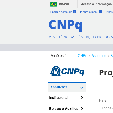
Acesso à informação
BRASIL
Ir para o conteúdo
1
Ir para o menu
2
Ir pa
CNPq
MINISTÉRIO DA CIÊNCIA, TECNOLOGI
Você está aqui:
CNPq
Assuntos
B
Pro
ASSUNTOS
Institucional
País
Bolsas e Auxílios