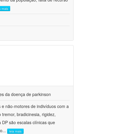
a mais
res da doença de parkinson
es e não-motores de indivíduos com a
emor, bradicinesia, rigidez,
 a DP são escalas clínicas que
co
...
leia mais