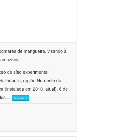
 pomares de mangueira, visando à
a amazônia
ção de sítio experimental
Salinópolis, região Nordeste do
 (instalada em 2010  atual), é de
 dos
...
leia mais