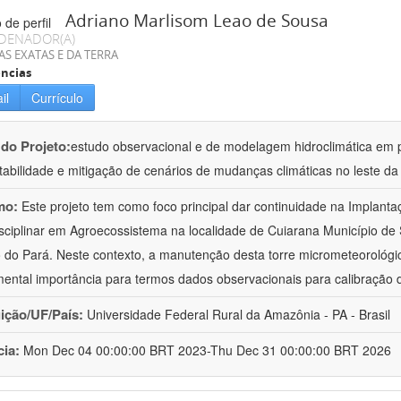
Adriano Marlisom Leao de Sousa
DENADOR(A)
AS EXATAS E DA TERRA
ncias
il
Currículo
 do Projeto:
estudo observacional e de modelagem hidroclimática em
tabilidade e mitigação de cenários de mudanças climáticas no leste d
mo:
Este projeto tem como foco principal dar continuidade na Implanta
isciplinar em Agroecossistema na localidade de Cuiarana Município de 
 do Pará. Neste contexto, a manutenção desta torre micrometeorológica
ental importância para termos dados observacionais para calibração
uição/UF/País:
Universidade Federal Rural da Amazônia - PA - Brasil
cia:
Mon Dec 04 00:00:00 BRT 2023-Thu Dec 31 00:00:00 BRT 2026