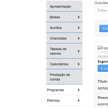
Grandes
Apresentação
Bolsas
Auxílios
Filt
Chamadas
Tabelas de
COOR
valores
ENGEN
Engen
Calendários
E-ma
Prestação de
contas
Título
agrega
Programas
Resu
Prêmios
acarre