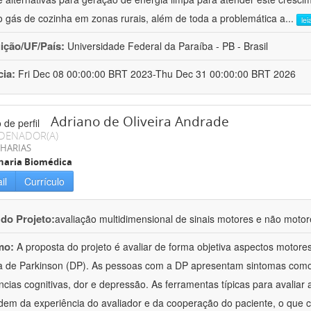
 gás de cozinha em zonas rurais, além de toda a problemática a
...
lei
uição/UF/País:
Universidade Federal da Paraíba - PB - Brasil
cia:
Fri Dec 08 00:00:00 BRT 2023-Thu Dec 31 00:00:00 BRT 2026
Adriano de Oliveira Andrade
DENADOR(A)
HARIAS
haria Biomédica
il
Currículo
 do Projeto:
avaliação multidimensional de sinais motores e não moto
mo:
A proposta do projeto é avaliar de forma objetiva aspectos motor
 de Parkinson (DP). As pessoas com a DP apresentam sintomas como tr
ências cognitivas, dor e depressão. As ferramentas típicas para avaliar
em da experiência do avaliador e da cooperação do paciente, o que 