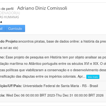
Adriano Diniz Comissoli
DENADOR(A)
IAS HUMANAS
ia
il
Currículo
 do Projeto:
encontros piratas, base de dados online: a história da pre
s xvi ao xix)
mo:
Esse projeto de pesquisa em História tem por objeto analisar as 
dação marítima no Atlântico português entre os séculos XVI e XIX. O ob
cas políticas que viabilizaram a conservação e o desenvolvimento dess
ensificação das disputas entre os impérios coloniais. Apr
...
leia mais
uição/UF/País:
Universidade Federal de Santa Maria - RS - Brasil
cia:
Wed Dec 06 00:00:00 BRT 2023-Thu Dec 31 00:00:00 BRT 2026