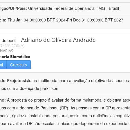
uição/UF/País:
Universidade Federal de Uberlândia - MG - Brasil
cia:
Thu Jan 04 00:00:00 BRT 2024-Fri Dec 31 00:00:00 BRT 2027
Adriano de Oliveira Andrade
DENADOR(A)
HARIAS
haria Biomédica
il
Currículo
 do Projeto:
sistema multimodal para a avaliação objetiva de aspecto
duos com a doença de parkinson
mo:
A proposta do projeto é avaliar de forma multimodal e objetiva a
duos com a doença de Parkinson (DP). As pessoas com a DP apresent
inesia, rigidez e instabilidade postural, assim como deficiências cognit
s para avaliar a DP são escalas clínicas que dependem da experiência 