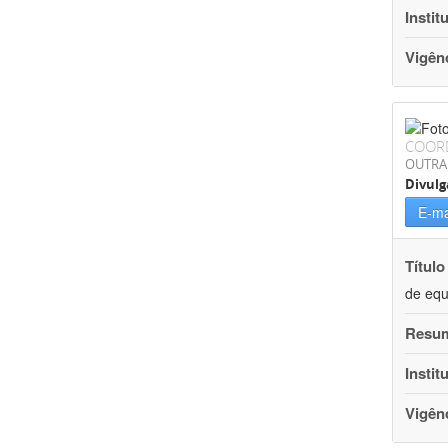
Instit
Vigên
COOR
OUTRA
Divulg
E-ma
Título
de equ
Resu
Instit
Vigên