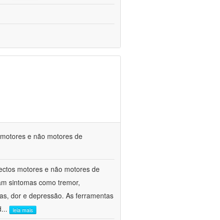
s motores e não motores de
spectos motores e não motores de
am sintomas como tremor,
ivas, dor e depressão. As ferramentas
d
...
leia mais