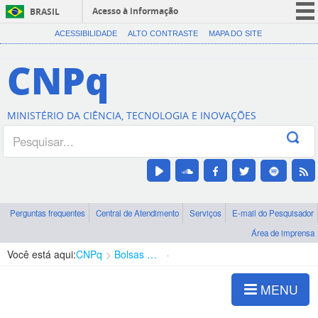
Acesso à informação
BRASIL
CORONAVÍRUS (COVID-19)
ACESSIBILIDADE
ALTO CONTRASTE
MAPA DO SITE
Participe
CNPq
Serviços
Legislação
MINISTÉRIO DA CIÊNCIA, TECNOLOGIA E INOVAÇÕES
Canais
Perguntas frequentes
Central de Atendimento
Serviços
E-mail do Pesquisador
Área de imprensa
Você está aqui:
CNPq
Bolsas e Auxílios Vigentes
Projetos de Pesquisa
MENU