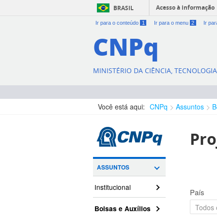
Acesso à informação
BRASIL
Ir para o conteúdo
1
Ir para o menu
2
Ir pa
CNPq
MINISTÉRIO DA CIÊNCIA, TECNOLOGI
Você está aqui:
CNPq
Assuntos
B
Pro
ASSUNTOS
Institucional
País
Bolsas e Auxílios