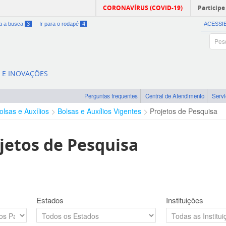
CORONAVÍRUS (COVID-19)
Participe
ra a busca
3
Ir para o rodapé
4
ACESSI
A E INOVAÇÕES
Perguntas frequentes
Central de Atendimento
Serv
olsas e Auxílios
Bolsas e Auxílios Vigentes
Projetos de Pesquisa
jetos de Pesquisa
Estados
Instituições