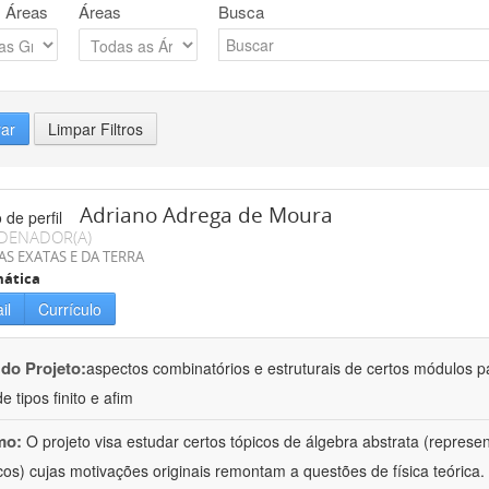
 Áreas
Áreas
Busca
rar
Limpar Filtros
Adriano Adrega de Moura
DENADOR(A)
AS EXATAS E DA TERRA
ática
il
Currículo
 do Projeto:
aspectos combinatórios e estruturais de certos módulos p
de tipos finito e afim
mo:
O projeto visa estudar certos tópicos de álgebra abstrata (repres
cos) cujas motivações originais remontam a questões de física teóric