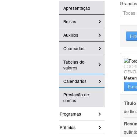
Grandes
Apresentação
Bolsas
Auxílios
Filt
Chamadas
Tabelas de
COOR
valores
CIÊNCI
Matem
Calendários
E-ma
Prestação de
contas
Título
de lie 
Programas
Resu
Prêmios
quânti