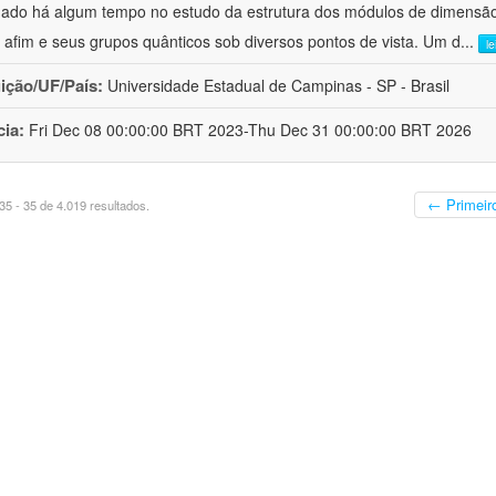
hado há algum tempo no estudo da estrutura dos módulos de dimensão
o afim e seus grupos quânticos sob diversos pontos de vista. Um d
...
l
uição/UF/País:
Universidade Estadual de Campinas - SP - Brasil
cia:
Fri Dec 08 00:00:00 BRT 2023-Thu Dec 31 00:00:00 BRT 2026
← Primeir
5 - 35 de 4.019 resultados.