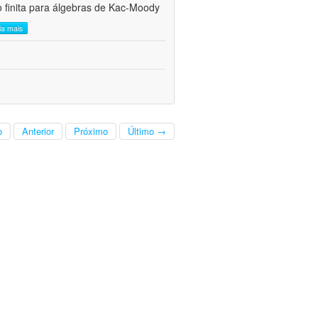
 finita para álgebras de Kac-Moody
eia mais
o
Anterior
Próximo
Último →