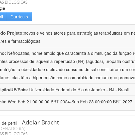
AS BIOLÓGICAS
gia
il
Currículo
 do Projeto:
novos e velhos atores para estratégias terapêuticas em nef
ares e farmacológicas
mo:
Nefropatias, nome amplo que caracteriza a diminuição da função r
ntes processos de isquemia-reperfusão (I/R) (agudos), uropatia obstrut
nutrição, a obesidade e o elevado consumo de sal constituírem um con
tares, elas têm a hipertensão como comorbidade comum que promov
uição/UF/País:
Universidade Federal do Rio de Janeiro - RJ - Brasil
cia:
Wed Feb 21 00:00:00 BRT 2024-Sun Feb 28 00:00:00 BRT 2027
Adelar Bracht
DENADOR(A)
AS BIOLÓGICAS