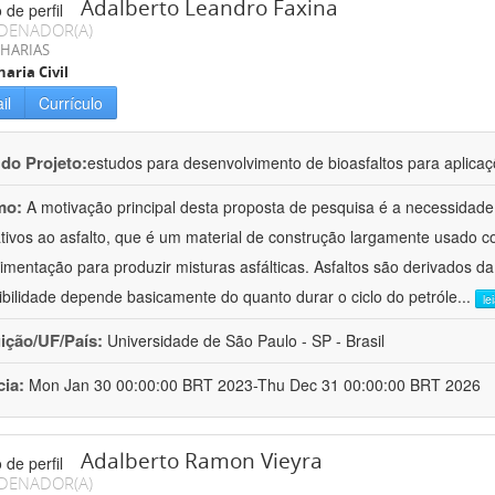
Adalberto Leandro Faxina
DENADOR(A)
HARIAS
aria Civil
il
Currículo
 do Projeto:
estudos para desenvolvimento de bioasfaltos para aplic
mo:
A motivação principal desta proposta de pesquisa é a necessidade
ativos ao asfalto, que é um material de construção largamente usado 
imentação para produzir misturas asfálticas. Asfaltos são derivados da
ibilidade depende basicamente do quanto durar o ciclo do petróle
...
le
uição/UF/País:
Universidade de São Paulo - SP - Brasil
cia:
Mon Jan 30 00:00:00 BRT 2023-Thu Dec 31 00:00:00 BRT 2026
Adalberto Ramon Vieyra
DENADOR(A)