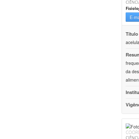
CIÊNCI
Fisiolo
E-ma
Título
acelul
Resu
freque
da des
alimen
Instit
Vigên
COOR
CIÊNCI