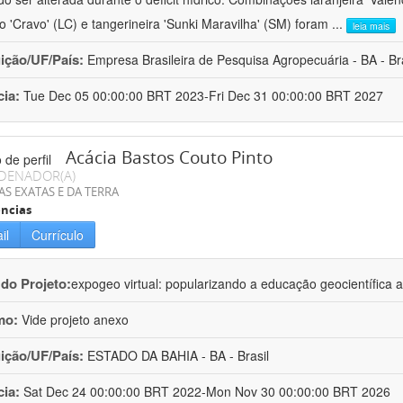
ro 'Cravo' (LC) e tangerineira 'Sunki Maravilha' (SM) foram
...
leia mais
uição/UF/País:
Empresa Brasileira de Pesquisa Agropecuária - BA - Bra
cia:
Tue Dec 05 00:00:00 BRT 2023-Fri Dec 31 00:00:00 BRT 2027
Acácia Bastos Couto Pinto
DENADOR(A)
AS EXATAS E DA TERRA
ncias
il
Currículo
 do Projeto:
expogeo virtual: popularizando a educação geocientífica a
mo:
Vide projeto anexo
uição/UF/País:
ESTADO DA BAHIA - BA - Brasil
cia:
Sat Dec 24 00:00:00 BRT 2022-Mon Nov 30 00:00:00 BRT 2026