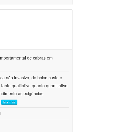
o comportamental de cabras em
ca não invasiva, de baixo custo e
tanto qualitativo quanto quantitativo,
ndimento às exigências
.
leia mais
l