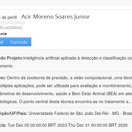
Acir Moreno Soares Junior
DENADOR(A)
AS AGRÁRIAS
cnia
il
Currículo
 do Projeto:
inteligência artificial aplicada à detecção e classificaçã
amento
mo:
Dentro da zootecnia de precisão, a visão computacional, uma técni
ltiplas aplicações, pode ser utilizada para avaliação e monitoramento, 
âmetros de desenvolvimento, saúde e Bem Estar Animal (BEA) em ate
ológicas. O ponto central desta técnica encontra-se no tratamento a
..
uição/UF/País:
Universidade Federal de São João Del-Rei - MG - Brasi
cia:
Tue Dec 05 00:00:00 BRT 2023-Thu Dec 31 00:00:00 BRT 2026