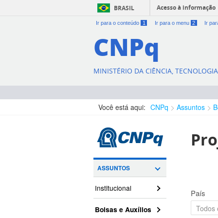
Acesso à informação
BRASIL
Ir para o conteúdo
1
Ir para o menu
2
Ir pa
CNPq
MINISTÉRIO DA CIÊNCIA, TECNOLOGI
Você está aqui:
CNPq
Assuntos
B
Pro
ASSUNTOS
Institucional
País
Bolsas e Auxílios