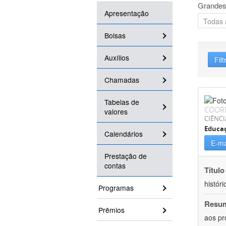
Grandes
Apresentação
Bolsas
Auxílios
Filt
Chamadas
Tabelas de
COOR
valores
CIÊNC
Educa
Calendários
E-ma
Prestação de
contas
Título
históri
Programas
Resu
Prêmios
aos pr