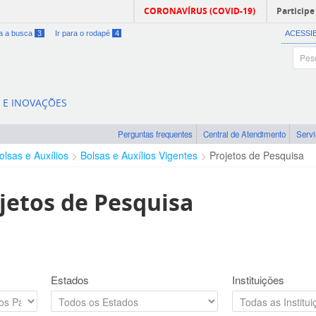
CORONAVÍRUS (COVID-19)
Participe
ra a busca
3
Ir para o rodapé
4
ACESSI
A E INOVAÇÕES
Perguntas frequentes
Central de Atendimento
Serv
olsas e Auxílios
Bolsas e Auxílios Vigentes
Projetos de Pesquisa
jetos de Pesquisa
Estados
Instituições