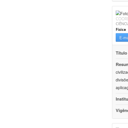
COOR
CIÊNCI
Física
E-ma
Título
Resu
civili
divisõ
aplica
Instit
Vigên