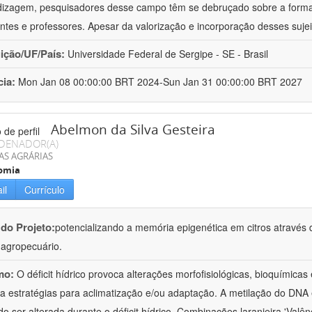
izagem, pesquisadores desse campo têm se debruçado sobre a formaç
ntes e professores. Apesar da valorização e incorporação desses sujei
uição/UF/País:
Universidade Federal de Sergipe - SE - Brasil
cia:
Mon Jan 08 00:00:00 BRT 2024-Sun Jan 31 00:00:00 BRT 2027
Abelmon da Silva Gesteira
DENADOR(A)
AS AGRÁRIAS
omia
il
Currículo
 do Projeto:
potencializando a memória epigenética em citros através d
o agropecuário.
mo:
O déficit hídrico provoca alterações morfofisiológicas, bioquímica
 a estratégias para aclimatização e/ou adaptação. A metilação do DNA 
o ser alterada durante o déficit hídrico. Combinações laranjeira 'Valên