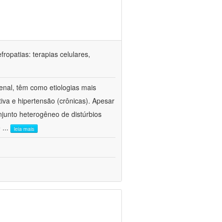
ropatias: terapias celulares,
enal, têm como etiologias mais
iva e hipertensão (crônicas). Apesar
junto heterogêneo de distúrbios
e
...
leia mais