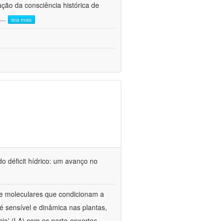
ão da consciência histórica de
...
leia mais
o déficit hídrico: um avanço no
s e moleculares que condicionam a
é sensível e dinâmica nas plantas,
cia' (LA) com os porta-enxertos