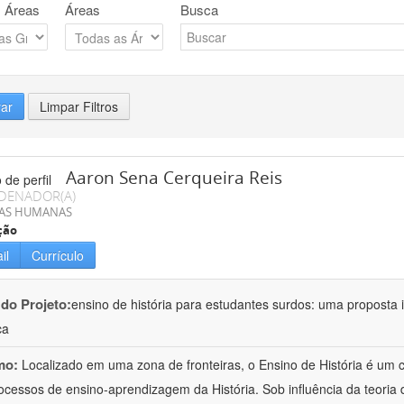
 Áreas
Áreas
Busca
rar
Limpar Filtros
Aaron Sena Cerqueira Reis
DENADOR(A)
IAS HUMANAS
ção
il
Currículo
 do Projeto:
ensino de história para estudantes surdos: uma proposta i
ca
mo:
Localizado em uma zona de fronteiras, o Ensino de História é um
ocessos de ensino-aprendizagem da História. Sob influência da teoria d