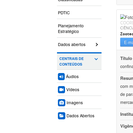
PDTIC
COOR
Planejamento
CIÊNCI
Estratégico
Zoote
E-ma
Dados abertos
Título
CENTRAIS DE
CONTEÚDOS
confin
Áudios
Resu
com mú
Vídeos
de par
mercad
Imagens
Instit
Dados Abertos
Vigên