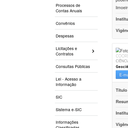
Processos de
limoei
Contas Anuais
Instit
Convênios
Vigên
Despesas
Licitações e
Contratos
COOR
CIÊNCI
Consultas Públicas
Geociê
E-ma
Lei - Acesso a
Informação
Título
SIC
Resu
Sistema e-SIC
Instit
Informações
Vigên
Classificadas