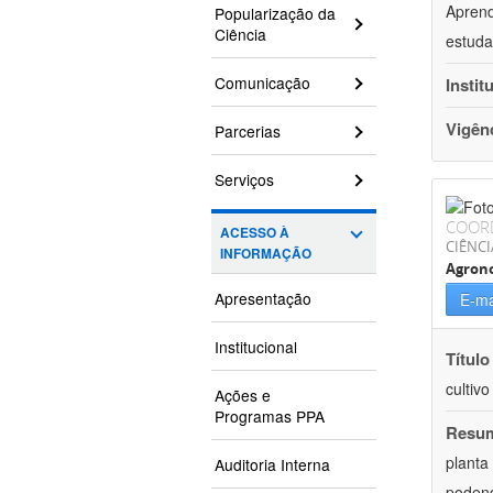
Aprend
Popularização da
Ciência
estuda
Comunicação
Instit
Vigên
Parcerias
Serviços
COOR
ACESSO À
CIÊNCI
INFORMAÇÃO
Agron
Apresentação
E-ma
Institucional
Título
cultiv
Ações e
Programas PPA
Resu
planta
Auditoria Interna
podend