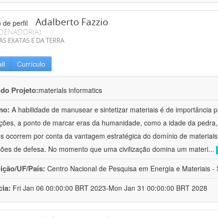
Adalberto Fazzio
DENADOR(A)
AS EXATAS E DA TERRA
il
Currículo
 do Projeto:
materials informatics
mo:
A habilidade de manusear e sintetizar materiais é de importância 
zações, a ponto de marcar eras da humanidade, como a idade da pedra, 
es ocorrem por conta da vantagem estratégica do domínio de materiais,
ções de defesa. No momento que uma civilização domina um materi
...
uição/UF/País:
Centro Nacional de Pesquisa em Energia e Materiais - S
cia:
Fri Jan 06 00:00:00 BRT 2023-Mon Jan 31 00:00:00 BRT 2028