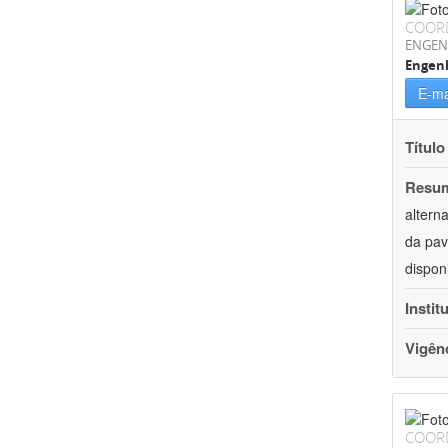
COOR
ENGEN
Engenh
E-ma
Título
Resu
altern
da pav
dispon
Instit
Vigên
COOR