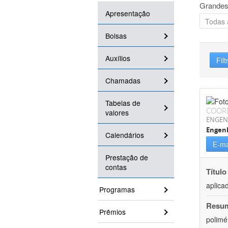
Grandes
Apresentação
Bolsas
Auxílios
Filt
Chamadas
Tabelas de
COOR
valores
ENGEN
Engenh
Calendários
E-ma
Prestação de
contas
Título
aplica
Programas
Resu
Prêmios
polimé