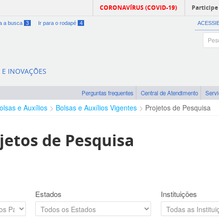
CORONAVÍRUS (COVID-19)
Participe
ra a busca
3
Ir para o rodapé
4
ACESSI
A E INOVAÇÕES
Perguntas frequentes
Central de Atendimento
Serv
olsas e Auxílios
Bolsas e Auxílios Vigentes
Projetos de Pesquisa
jetos de Pesquisa
Estados
Instituições