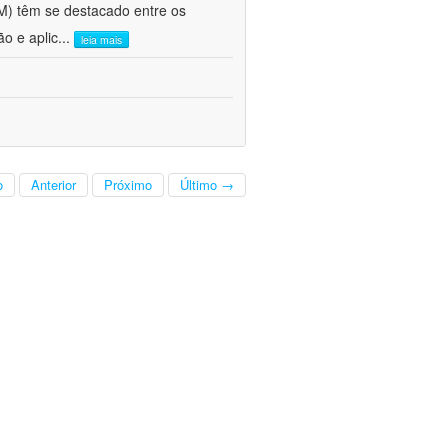
FM) têm se destacado entre os
o e aplic
...
leia mais
o
Anterior
Próximo
Último →