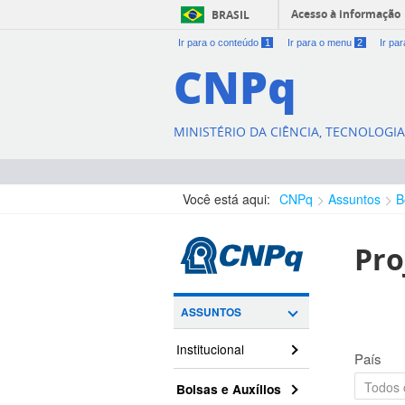
Acesso à informação
BRASIL
Ir para o conteúdo
1
Ir para o menu
2
Ir pa
CNPq
MINISTÉRIO DA CIÊNCIA, TECNOLOGI
Você está aqui:
CNPq
Assuntos
B
Pro
ASSUNTOS
Institucional
País
Bolsas e Auxílios