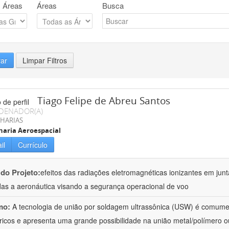
 Áreas
Áreas
Busca
rar
Limpar Filtros
Tiago Felipe de Abreu Santos
DENADOR(A)
HARIAS
aria Aeroespacial
il
Currículo
 do Projeto:
efeitos das radiações eletromagnéticas ionizantes em junt
das a aeronáutica visando a segurança operacional de voo
mo:
A tecnologia de união por soldagem ultrassônica (USW) é comumen
ricos e apresenta uma grande possibilidade na união metal/polímero o