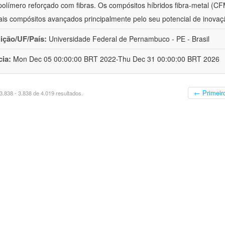
polímero reforçado com fibras. Os compósitos híbridos fibra-metal (C
ais compósitos avançados principalmente pelo seu potencial de inovaçã
uição/UF/País:
Universidade Federal de Pernambuco - PE - Brasil
cia:
Mon Dec 05 00:00:00 BRT 2022-Thu Dec 31 00:00:00 BRT 2026
← Primeir
.838 - 3.838 de 4.019 resultados.