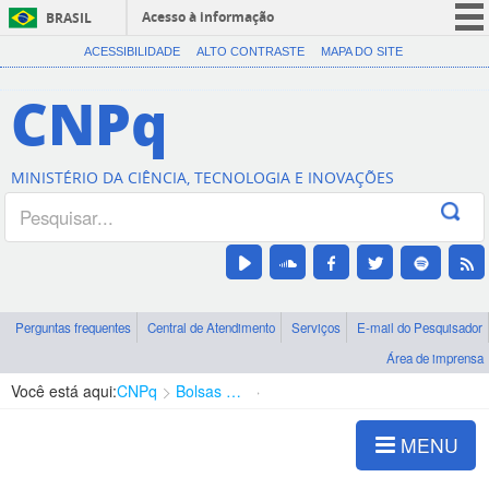
Acesso à informação
BRASIL
CORONAVÍRUS (COVID-19)
ACESSIBILIDADE
ALTO CONTRASTE
MAPA DO SITE
Participe
CNPq
Serviços
Legislação
MINISTÉRIO DA CIÊNCIA, TECNOLOGIA E INOVAÇÕES
Canais
Perguntas frequentes
Central de Atendimento
Serviços
E-mail do Pesquisador
Área de imprensa
Você está aqui:
CNPq
Bolsas e Auxílios Vigentes
Projetos de Pesquisa
MENU