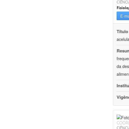
CIÊNCI
Fisiolo
E-ma
Título
acelul
Resu
freque
da des
alimen
Instit
Vigên
COOR
CIÊNCI