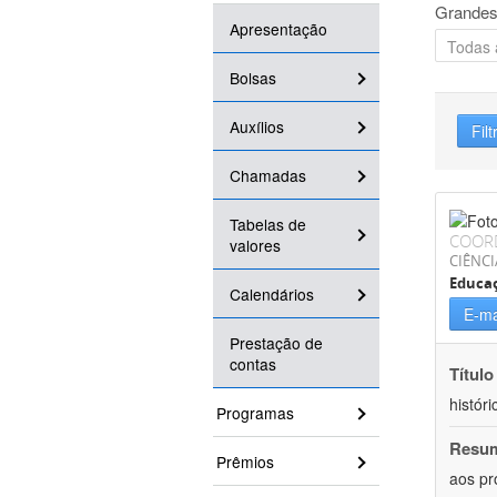
Grandes
Apresentação
Bolsas
Auxílios
Filt
Chamadas
Tabelas de
COOR
valores
CIÊNC
Educa
Calendários
E-ma
Prestação de
contas
Título
históri
Programas
Resu
Prêmios
aos pr