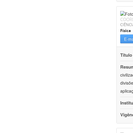
COOR
CIÊNCI
Física
E-ma
Título
Resu
civili
divisõ
aplica
Instit
Vigên