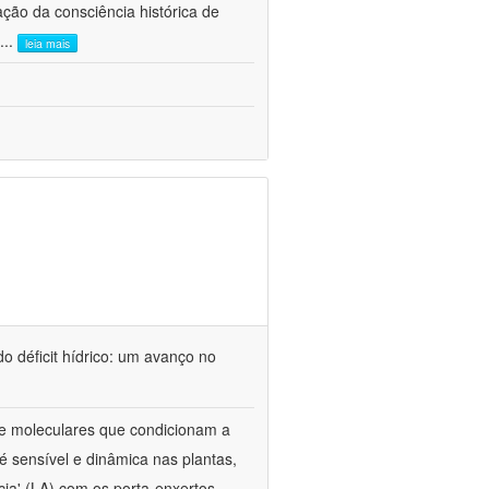
ão da consciência histórica de
...
leia mais
o déficit hídrico: um avanço no
s e moleculares que condicionam a
é sensível e dinâmica nas plantas,
cia' (LA) com os porta-enxertos