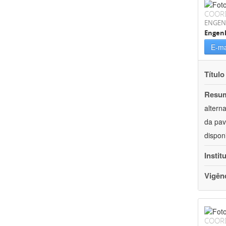
COOR
ENGEN
Engenh
E-ma
Título
Resu
altern
da pav
dispon
Instit
Vigên
COOR