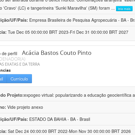
ro 'Cravo' (LC) e tangerineira 'Sunki Maravilha' (SM) foram
...
leia mais
uição/UF/País:
Empresa Brasileira de Pesquisa Agropecuária - BA - Bra
cia:
Tue Dec 05 00:00:00 BRT 2023-Fri Dec 31 00:00:00 BRT 2027
Acácia Bastos Couto Pinto
DENADOR(A)
AS EXATAS E DA TERRA
ncias
il
Currículo
 do Projeto:
expogeo virtual: popularizando a educação geocientífica a
mo:
Vide projeto anexo
uição/UF/País:
ESTADO DA BAHIA - BA - Brasil
cia:
Sat Dec 24 00:00:00 BRT 2022-Mon Nov 30 00:00:00 BRT 2026