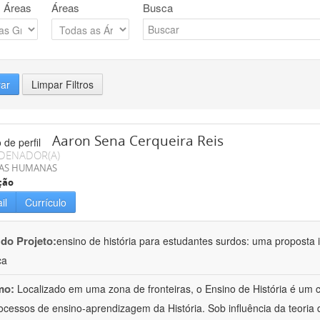
 Áreas
Áreas
Busca
rar
Limpar Filtros
Aaron Sena Cerqueira Reis
DENADOR(A)
IAS HUMANAS
ção
il
Currículo
 do Projeto:
ensino de história para estudantes surdos: uma proposta i
ca
mo:
Localizado em uma zona de fronteiras, o Ensino de História é um
ocessos de ensino-aprendizagem da História. Sob influência da teoria d