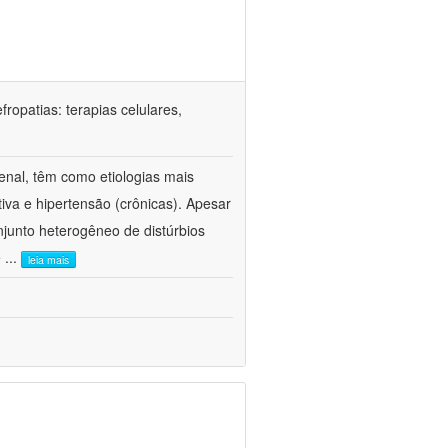
ropatias: terapias celulares,
enal, têm como etiologias mais
iva e hipertensão (crônicas). Apesar
junto heterogêneo de distúrbios
e
...
leia mais