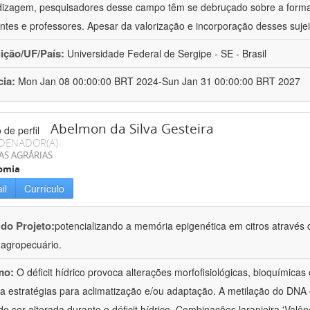
izagem, pesquisadores desse campo têm se debruçado sobre a formaç
ntes e professores. Apesar da valorização e incorporação desses sujei
uição/UF/País:
Universidade Federal de Sergipe - SE - Brasil
cia:
Mon Jan 08 00:00:00 BRT 2024-Sun Jan 31 00:00:00 BRT 2027
Abelmon da Silva Gesteira
DENADOR(A)
AS AGRÁRIAS
omia
il
Currículo
 do Projeto:
potencializando a memória epigenética em citros através d
o agropecuário.
mo:
O déficit hídrico provoca alterações morfofisiológicas, bioquímica
 a estratégias para aclimatização e/ou adaptação. A metilação do DNA 
o ser alterada durante o déficit hídrico. Combinações laranjeira 'Valên