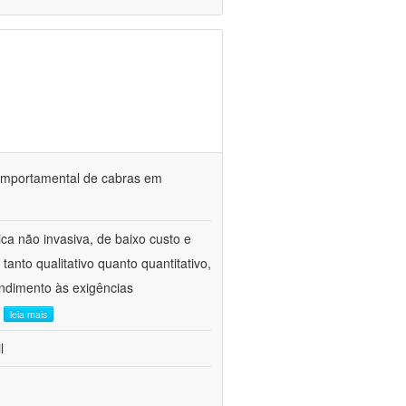
o comportamental de cabras em
ca não invasiva, de baixo custo e
tanto qualitativo quanto quantitativo,
ndimento às exigências
.
leia mais
l