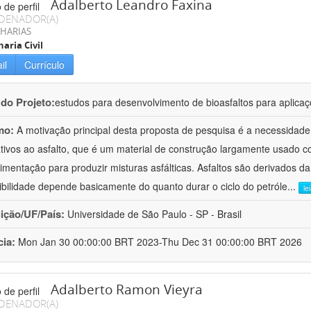
Adalberto Leandro Faxina
DENADOR(A)
HARIAS
aria Civil
il
Currículo
 do Projeto:
estudos para desenvolvimento de bioasfaltos para aplic
mo:
A motivação principal desta proposta de pesquisa é a necessidade
ativos ao asfalto, que é um material de construção largamente usado 
imentação para produzir misturas asfálticas. Asfaltos são derivados da
ibilidade depende basicamente do quanto durar o ciclo do petróle
...
le
uição/UF/País:
Universidade de São Paulo - SP - Brasil
cia:
Mon Jan 30 00:00:00 BRT 2023-Thu Dec 31 00:00:00 BRT 2026
Adalberto Ramon Vieyra
DENADOR(A)