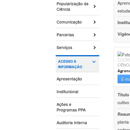
Aprend
Popularização da
Ciência
estuda
Comunicação
Instit
Vigên
Parcerias
Serviços
COOR
ACESSO À
CIÊNCI
INFORMAÇÃO
Agron
Apresentação
E-ma
Institucional
Título
cultiv
Ações e
Programas PPA
Resu
planta
Auditoria Interna
podend