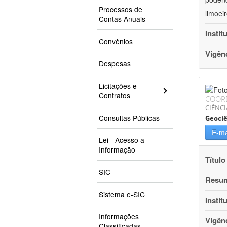
Processos de
limoei
Contas Anuais
Instit
Convênios
Vigên
Despesas
Licitações e
Contratos
COOR
CIÊNCI
Consultas Públicas
Geociê
E-ma
Lei - Acesso a
Informação
Título
SIC
Resu
Sistema e-SIC
Instit
Informações
Vigên
Classificadas