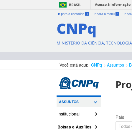
Acesso à informação
BRASIL
Ir para o conteúdo
1
Ir para o menu
2
Ir pa
CNPq
MINISTÉRIO DA CIÊNCIA, TECNOLOGI
Você está aqui:
CNPq
Assuntos
B
Pro
ASSUNTOS
Institucional
País
Bolsas e Auxílios