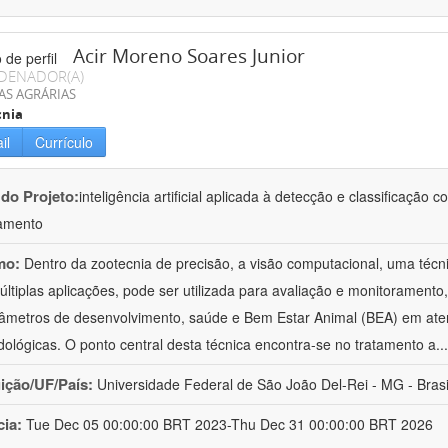
Acir Moreno Soares Junior
DENADOR(A)
AS AGRÁRIAS
cnia
il
Currículo
 do Projeto:
inteligência artificial aplicada à detecção e classificaçã
amento
mo:
Dentro da zootecnia de precisão, a visão computacional, uma técni
ltiplas aplicações, pode ser utilizada para avaliação e monitoramento, 
âmetros de desenvolvimento, saúde e Bem Estar Animal (BEA) em ate
ológicas. O ponto central desta técnica encontra-se no tratamento a
..
uição/UF/País:
Universidade Federal de São João Del-Rei - MG - Brasi
cia:
Tue Dec 05 00:00:00 BRT 2023-Thu Dec 31 00:00:00 BRT 2026