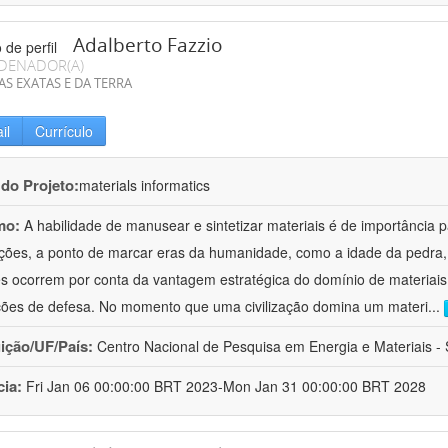
Adalberto Fazzio
DENADOR(A)
AS EXATAS E DA TERRA
il
Currículo
 do Projeto:
materials informatics
mo:
A habilidade de manusear e sintetizar materiais é de importância 
zações, a ponto de marcar eras da humanidade, como a idade da pedra, 
es ocorrem por conta da vantagem estratégica do domínio de materiais,
ções de defesa. No momento que uma civilização domina um materi
...
uição/UF/País:
Centro Nacional de Pesquisa em Energia e Materiais - S
cia:
Fri Jan 06 00:00:00 BRT 2023-Mon Jan 31 00:00:00 BRT 2028