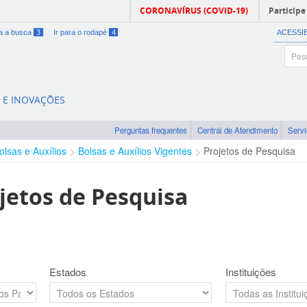
CORONAVÍRUS (COVID-19)
Participe
ra a busca
3
Ir para o rodapé
4
ACESSI
A E INOVAÇÕES
Perguntas frequentes
Central de Atendimento
Serv
olsas e Auxílios
Bolsas e Auxílios Vigentes
Projetos de Pesquisa
jetos de Pesquisa
Estados
Instituições