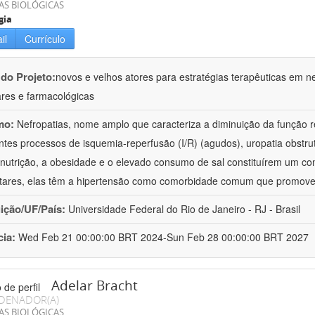
AS BIOLÓGICAS
gia
il
Currículo
 do Projeto:
novos e velhos atores para estratégias terapêuticas em nef
ares e farmacológicas
mo:
Nefropatias, nome amplo que caracteriza a diminuição da função r
ntes processos de isquemia-reperfusão (I/R) (agudos), uropatia obstrut
nutrição, a obesidade e o elevado consumo de sal constituírem um con
tares, elas têm a hipertensão como comorbidade comum que promov
uição/UF/País:
Universidade Federal do Rio de Janeiro - RJ - Brasil
cia:
Wed Feb 21 00:00:00 BRT 2024-Sun Feb 28 00:00:00 BRT 2027
Adelar Bracht
DENADOR(A)
AS BIOLÓGICAS