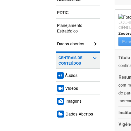
PDTIC
COOR
Planejamento
CIÊNCI
Estratégico
Zoote
E-ma
Dados abertos
Título
CENTRAIS DE
CONTEÚDOS
confin
Áudios
Resu
com mú
Vídeos
de par
mercad
Imagens
Instit
Dados Abertos
Vigên