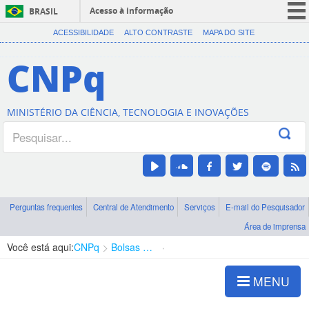
Acesso à informação
BRASIL
CORONAVÍRUS (COVID-19)
ACESSIBILIDADE
ALTO CONTRASTE
MAPA DO SITE
Participe
CNPq
Serviços
Legislação
MINISTÉRIO DA CIÊNCIA, TECNOLOGIA E INOVAÇÕES
Canais
Perguntas frequentes
Central de Atendimento
Serviços
E-mail do Pesquisador
Área de imprensa
Você está aqui:
CNPq
Bolsas e Auxílios Vigentes
Projetos de Pesquisa
MENU