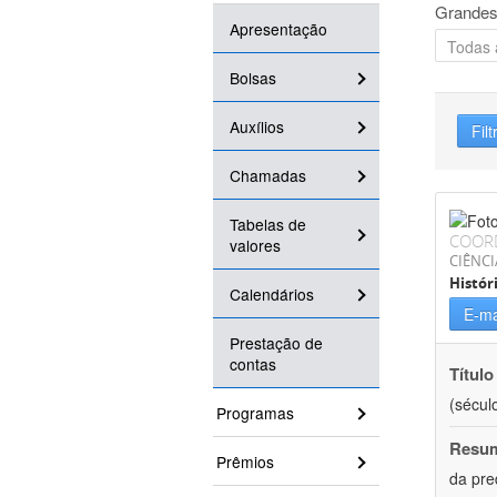
Grandes
Apresentação
Bolsas
Auxílios
Filt
Chamadas
Tabelas de
COOR
valores
CIÊNC
Histór
Calendários
E-ma
Prestação de
contas
Título
(século
Programas
Resu
Prêmios
da pre