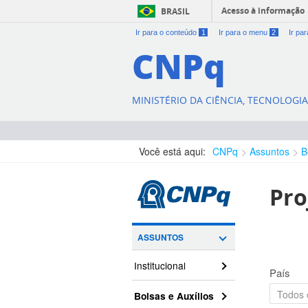
Acesso à informação
BRASIL
Ir para o conteúdo
1
Ir para o menu
2
Ir pa
CNPq
MINISTÉRIO DA CIÊNCIA, TECNOLOGI
Você está aqui:
CNPq
Assuntos
B
Pro
ASSUNTOS
Institucional
País
Bolsas e Auxílios