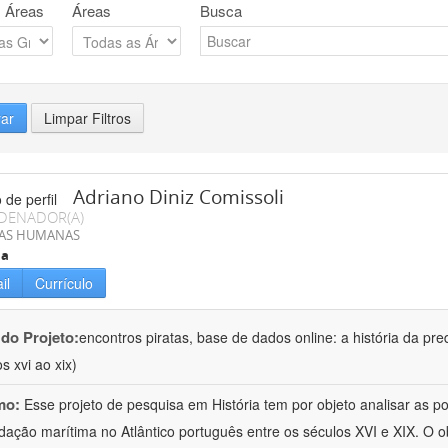
 Áreas
Áreas
Busca
rar
Limpar Filtros
Adriano Diniz Comissoli
DENADOR(A)
IAS HUMANAS
ia
il
Currículo
 do Projeto:
encontros piratas, base de dados online: a história da pre
s xvi ao xix)
mo:
Esse projeto de pesquisa em História tem por objeto analisar as 
dação marítima no Atlântico português entre os séculos XVI e XIX. O ob