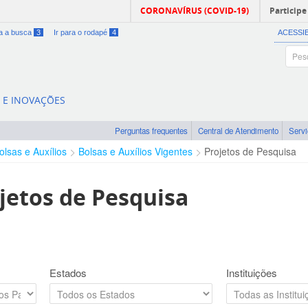
CORONAVÍRUS (COVID-19)
Participe
ra a busca
3
Ir para o rodapé
4
ACESSI
A E INOVAÇÕES
Perguntas frequentes
Central de Atendimento
Serv
olsas e Auxílios
Bolsas e Auxílios Vigentes
Projetos de Pesquisa
jetos de Pesquisa
Estados
Instituições