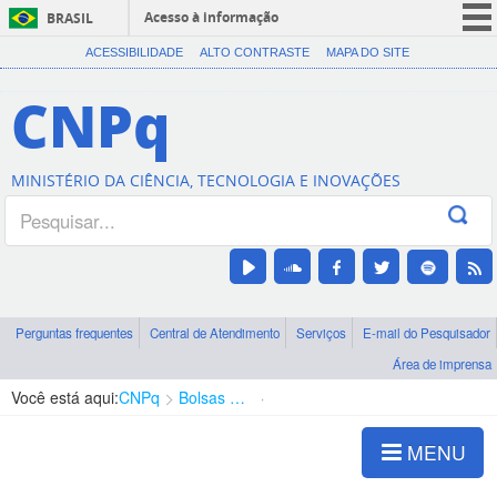
Acesso à informação
BRASIL
CORONAVÍRUS (COVID-19)
ACESSIBILIDADE
ALTO CONTRASTE
MAPA DO SITE
Participe
CNPq
Serviços
Legislação
MINISTÉRIO DA CIÊNCIA, TECNOLOGIA E INOVAÇÕES
Canais
Perguntas frequentes
Central de Atendimento
Serviços
E-mail do Pesquisador
Área de imprensa
Você está aqui:
CNPq
Bolsas e Auxílios Vigentes
Projetos de Pesquisa
MENU