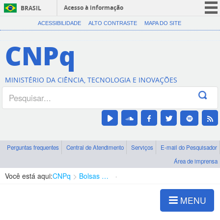
Acesso à informação
BRASIL
CORONAVÍRUS (COVID-19)
ACESSIBILIDADE
ALTO CONTRASTE
MAPA DO SITE
Participe
CNPq
Serviços
Legislação
MINISTÉRIO DA CIÊNCIA, TECNOLOGIA E INOVAÇÕES
Canais
Perguntas frequentes
Central de Atendimento
Serviços
E-mail do Pesquisador
Área de imprensa
Você está aqui:
CNPq
Bolsas e Auxílios Vigentes
Projetos de Pesquisa
MENU