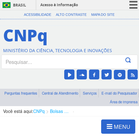
Acesso à informação
BRASIL
CORONAVÍRUS (COVID-19)
ACESSIBILIDADE
ALTO CONTRASTE
MAPA DO SITE
Participe
CNPq
Serviços
Legislação
MINISTÉRIO DA CIÊNCIA, TECNOLOGIA E INOVAÇÕES
Canais
Perguntas frequentes
Central de Atendimento
Serviços
E-mail do Pesquisador
Área de imprensa
Você está aqui:
CNPq
Bolsas e Auxílios Vigentes
Projetos de Pesquisa
MENU