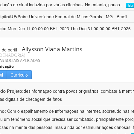
sdução de sinal induzida por várias citocinas. No entanto, pouco
...
leia
uição/UF/País:
Universidade Federal de Minas Gerais - MG - Brasil
cia:
Mon Dec 11 00:00:00 BRT 2023-Thu Dec 31 00:00:00 BRT 2026
Allysson Viana Martins
DENADOR(A)
AS SOCIAIS APLICADAS
icação
il
Currículo
 do Projeto:
desinformação contra povos originários: combate à mentir
as digitais de checagem de fatos
mo:
Com o espalhamento de informações na internet, sobretudo nas re
u um fenômeno social que precisa ser combatido, principalmente porq
osas na mente das pessoas, mas ainda por estimular ações danosas, f