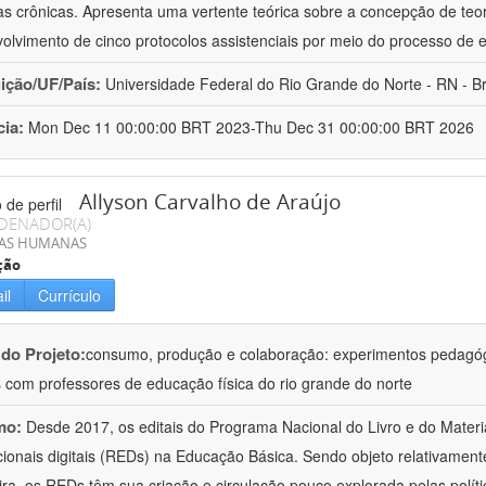
s crônicas. Apresenta uma vertente teórica sobre a concepção de teo
olvimento de cinco protocolos assistenciais por meio do processo de
uição/UF/País:
Universidade Federal do Rio Grande do Norte - RN - Br
cia:
Mon Dec 11 00:00:00 BRT 2023-Thu Dec 31 00:00:00 BRT 2026
Allyson Carvalho de Araújo
DENADOR(A)
IAS HUMANAS
ção
il
Currículo
 do Projeto:
consumo, produção e colaboração: experimentos pedagóg
is com professores de educação física do rio grande do norte
mo:
Desde 2017, os editais do Programa Nacional do Livro e do Materi
ionais digitais (REDs) na Educação Básica. Sendo objeto relativament
eira, os REDs têm sua criação e circulação pouco explorada pelas polític