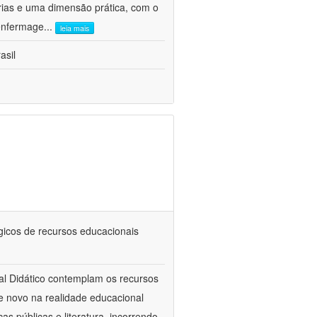
rias e uma dimensão prática, com o
 enfermage
...
leia mais
asil
icos de recursos educacionais
al Didático contemplam os recursos
e novo na realidade educacional
as públicas e literatura, incorrendo