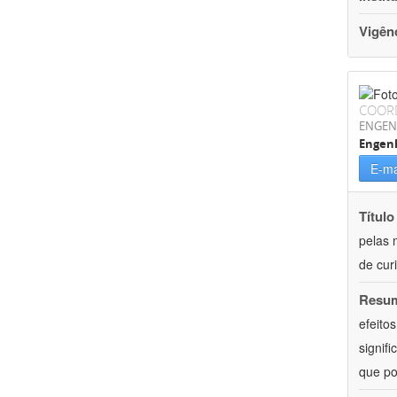
Vigên
COOR
ENGEN
Engenh
E-ma
Título
pelas 
de curi
Resu
efeito
signif
que po