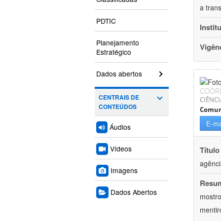
a tran
PDTIC
Instit
Planejamento
Vigên
Estratégico
Dados abertos
COOR
CENTRAIS DE
CIÊNCI
CONTEÚDOS
Comun
E-ma
Áudios
Vídeos
Título
agênci
Imagens
Resu
Dados Abertos
mostro
mentir