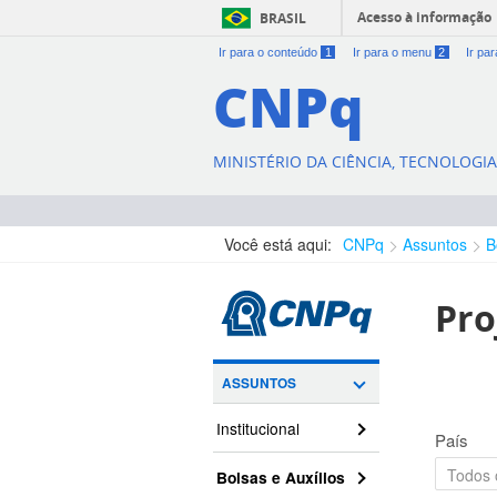
Acesso à informação
BRASIL
Ir para o conteúdo
1
Ir para o menu
2
Ir pa
CNPq
MINISTÉRIO DA CIÊNCIA, TECNOLOGI
Você está aqui:
CNPq
Assuntos
B
Pro
ASSUNTOS
Institucional
País
Bolsas e Auxílios