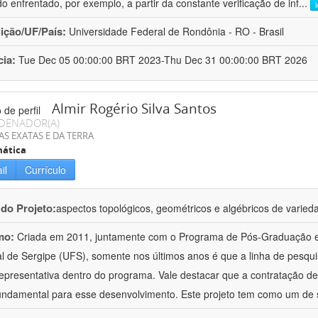
do enfrentado, por exemplo, a partir da constante verificação de inf
...
uição/UF/País:
Universidade Federal de Rondônia - RO - Brasil
cia:
Tue Dec 05 00:00:00 BRT 2023-Thu Dec 31 00:00:00 BRT 2026
Almir Rogério Silva Santos
DENADOR(A)
AS EXATAS E DA TERRA
ática
il
Currículo
 do Projeto:
aspectos topológicos, geométricos e algébricos de varieda
mo:
Criada em 2011, juntamente com o Programa de Pós-Graduação 
l de Sergipe (UFS), somente nos últimos anos é que a linha de pesqu
representativa dentro do programa. Vale destacar que a contratação d
fundamental para esse desenvolvimento. Este projeto tem como um de