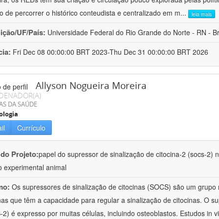
co de percorrer o histórico conteudista e centralizado em m
...
leia mais
uição/UF/País:
Universidade Federal do Rio Grande do Norte - RN - Br
cia:
Fri Dec 08 00:00:00 BRT 2023-Thu Dec 31 00:00:00 BRT 2026
Allyson Nogueira Moreira
DENADOR(A)
AS DA SAÚDE
ologia
il
Currículo
 do Projeto:
papel do supressor de sinalização de citocina-2 (socs-2)
 experimental animal
mo:
Os supressores de sinalização de citocinas (SOCS) são um grupo
nas que têm a capacidade para regular a sinalização de citocinas. O su
2) é expresso por muitas células, incluindo osteoblastos. Estudos in 