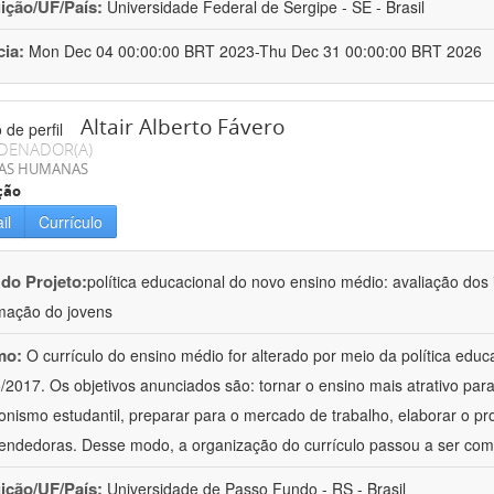
uição/UF/País:
Universidade Federal de Sergipe - SE - Brasil
cia:
Mon Dec 04 00:00:00 BRT 2023-Thu Dec 31 00:00:00 BRT 2026
Altair Alberto Fávero
DENADOR(A)
IAS HUMANAS
ção
il
Currículo
 do Projeto:
política educacional do novo ensino médio: avaliação dos
mação do jovens
mo:
O currículo do ensino médio for alterado por meio da política educa
/2017. Os objetivos anunciados são: tornar o ensino mais atrativo par
onismo estudantil, preparar para o mercado de trabalho, elaborar o pro
ndedoras. Desse modo, a organização do currículo passou a ser co
uição/UF/País:
Universidade de Passo Fundo - RS - Brasil