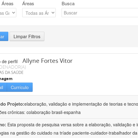
 Áreas
Áreas
Busca
rar
Limpar Filtros
Allyne Fortes Vitor
DENADOR(A)
AS DA SAÚDE
magem
il
Currículo
 do Projeto:
elaboração, validaçâo e implementação de teorias e tecn
ões crônicas: colaboração brasil-espanha
mo:
Esta proposta de pesquisa versa sobre a elaboração, validação e 
ogias na gestão do cuidado na tríade paciente-cuidador-trabalhador 