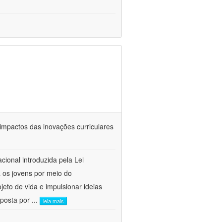
 impactos das inovações curriculares
cional introduzida pela Lei
a os jovens por meio do
jeto de vida e impulsionar ideias
mposta por
...
leia mais