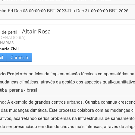
cia:
Fri Dec 08 00:00:00 BRT 2023-Thu Dec 31 00:00:00 BRT 2026
Altair Rosa
DENADOR(A)
HARIAS
aria Civil
il
Currículo
 do Projeto:
benefícios da implementação técnicas compensatórias n
mudanças climáticas, através da gestão dos aspectos quali-quantitati
tiba  paraná - brasil
mo:
A exemplo de grandes centros urbanos, Curitiba continua crescen
s das mudanças climática. Este processo colabora com as mudanças cl
icativos, acarretando sérios problemas na infraestrutura de saneamen
de ser presenciado em dias de chuvas mais intensas, através de ala