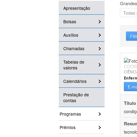
Grandes
Apresentação
Bolsas
Auxílios
Filt
Chamadas
Tabelas de
COOR
valores
CIÊNCI
Enfer
Calendários
E-ma
Prestação de
contas
Título
condiç
Programas
Resu
Prêmios
tecnol