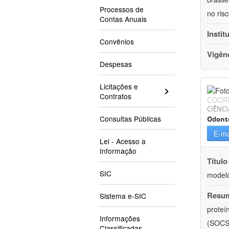
Processos de
no ris
Contas Anuais
Instit
Convênios
Vigên
Despesas
Licitações e
Contratos
COOR
CIÊNCI
Consultas Públicas
Odont
E-ma
Lei - Acesso a
Informação
Título
SIC
modelo
Resu
Sistema e-SIC
proteí
Informações
(SOCS-
Classificadas