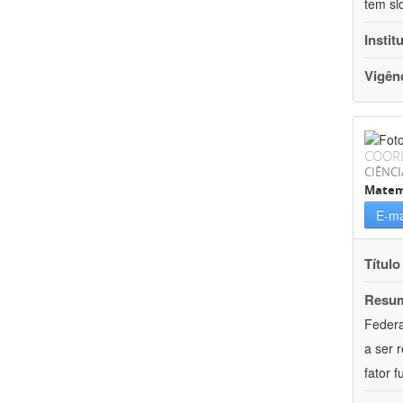
tem si
Instit
Vigên
COOR
CIÊNCI
Matem
E-ma
Título
Resu
Federa
a ser 
fator 