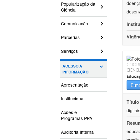
doença
Popularização da
Ciência
desenv
Comunicação
Instit
Vigên
Parcerias
Serviços
COOR
ACESSO À
CIÊNC
INFORMAÇÃO
Educa
Apresentação
E-ma
Institucional
Título
digita
Ações e
Programas PPA
Resu
educac
Auditoria Interna
brasil