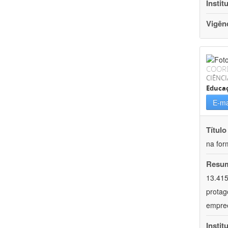
Instit
Vigên
COOR
CIÊNC
Educa
E-ma
Título
na for
Resu
13.415
protag
empree
Instit