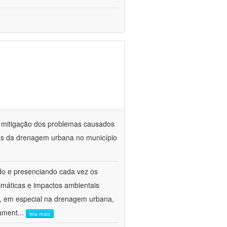
a mitigação dos problemas causados
vos da drenagem urbana no município
do e presenciando cada vez os
imáticas e impactos ambientais
to, em especial na drenagem urbana,
gament
...
leia mais