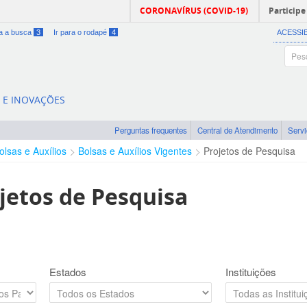
CORONAVÍRUS (COVID-19)
Participe
ra a busca
3
Ir para o rodapé
4
ACESSI
A E INOVAÇÕES
Perguntas frequentes
Central de Atendimento
Serv
olsas e Auxílios
Bolsas e Auxílios Vigentes
Projetos de Pesquisa
jetos de Pesquisa
Estados
Instituições