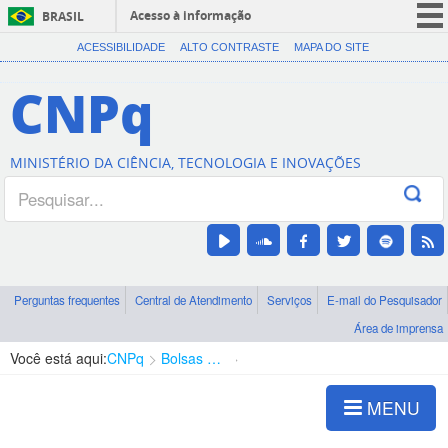
Acesso à informação
BRASIL
CORONAVÍRUS (COVID-19)
ACESSIBILIDADE
ALTO CONTRASTE
MAPA DO SITE
Participe
CNPq
Serviços
Legislação
MINISTÉRIO DA CIÊNCIA, TECNOLOGIA E INOVAÇÕES
Canais
Perguntas frequentes
Central de Atendimento
Serviços
E-mail do Pesquisador
Área de imprensa
Você está aqui:
CNPq
Bolsas e Auxílios Vigentes
Projetos de Pesquisa
MENU