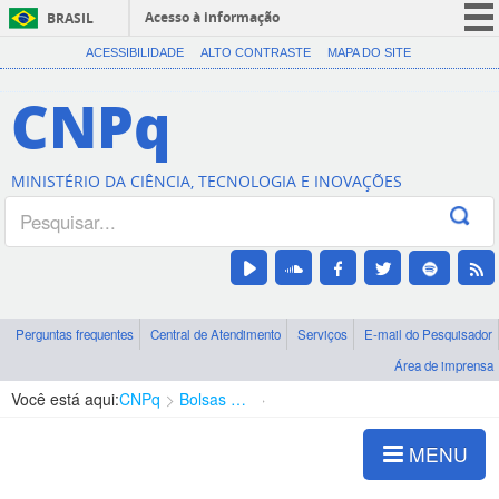
Acesso à informação
BRASIL
CORONAVÍRUS (COVID-19)
ACESSIBILIDADE
ALTO CONTRASTE
MAPA DO SITE
Participe
CNPq
Serviços
Legislação
MINISTÉRIO DA CIÊNCIA, TECNOLOGIA E INOVAÇÕES
Canais
Perguntas frequentes
Central de Atendimento
Serviços
E-mail do Pesquisador
Área de imprensa
Você está aqui:
CNPq
Bolsas e Auxílios Vigentes
Projetos de Pesquisa
MENU