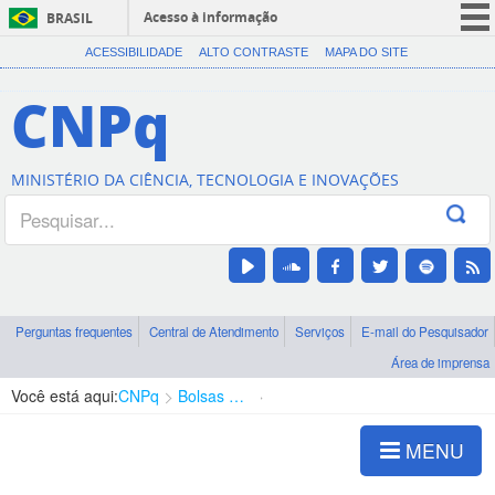
Acesso à informação
BRASIL
CORONAVÍRUS (COVID-19)
ACESSIBILIDADE
ALTO CONTRASTE
MAPA DO SITE
Participe
CNPq
Serviços
Legislação
MINISTÉRIO DA CIÊNCIA, TECNOLOGIA E INOVAÇÕES
Canais
Perguntas frequentes
Central de Atendimento
Serviços
E-mail do Pesquisador
Área de imprensa
Você está aqui:
CNPq
Bolsas e Auxílios Vigentes
Projetos de Pesquisa
MENU