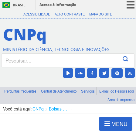
Acesso à informação
BRASIL
CORONAVÍRUS (COVID-19)
ACESSIBILIDADE
ALTO CONTRASTE
MAPA DO SITE
Participe
CNPq
Serviços
Legislação
MINISTÉRIO DA CIÊNCIA, TECNOLOGIA E INOVAÇÕES
Canais
Perguntas frequentes
Central de Atendimento
Serviços
E-mail do Pesquisador
Área de imprensa
Você está aqui:
CNPq
Bolsas e Auxílios Vigentes
Projetos de Pesquisa
MENU