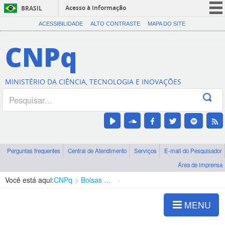
Acesso à informação
BRASIL
CORONAVÍRUS (COVID-19)
ACESSIBILIDADE
ALTO CONTRASTE
MAPA DO SITE
Participe
CNPq
Serviços
Legislação
MINISTÉRIO DA CIÊNCIA, TECNOLOGIA E INOVAÇÕES
Canais
Perguntas frequentes
Central de Atendimento
Serviços
E-mail do Pesquisador
Área de imprensa
Você está aqui:
CNPq
Bolsas e Auxílios Vigentes
Projetos de Pesquisa
MENU