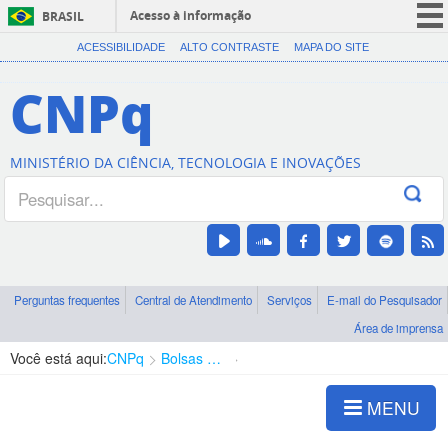
Acesso à informação
BRASIL
CORONAVÍRUS (COVID-19)
ACESSIBILIDADE
ALTO CONTRASTE
MAPA DO SITE
Participe
CNPq
Serviços
Legislação
MINISTÉRIO DA CIÊNCIA, TECNOLOGIA E INOVAÇÕES
Canais
Perguntas frequentes
Central de Atendimento
Serviços
E-mail do Pesquisador
Área de imprensa
Você está aqui:
CNPq
Bolsas e Auxílios Vigentes
Projetos de Pesquisa
MENU