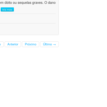
em óbito ou sequelas graves. O dano
.
leia mais
o
Anterior
Próximo
Último →