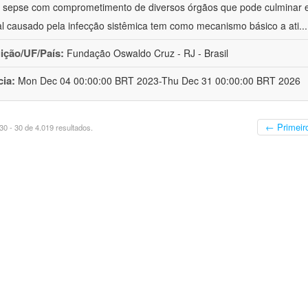
à sepse com comprometimento de diversos órgãos que pode culminar 
al causado pela infecção sistêmica tem como mecanismo básico a ati
..
uição/UF/País:
Fundação Oswaldo Cruz - RJ - Brasil
cia:
Mon Dec 04 00:00:00 BRT 2023-Thu Dec 31 00:00:00 BRT 2026
← Primeir
0 - 30 de 4.019 resultados.