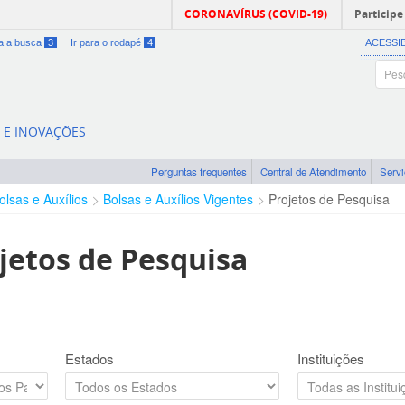
CORONAVÍRUS (COVID-19)
Participe
ra a busca
3
Ir para o rodapé
4
ACESSI
A E INOVAÇÕES
Perguntas frequentes
Central de Atendimento
Serv
olsas e Auxílios
Bolsas e Auxílios Vigentes
Projetos de Pesquisa
jetos de Pesquisa
Estados
Instituições