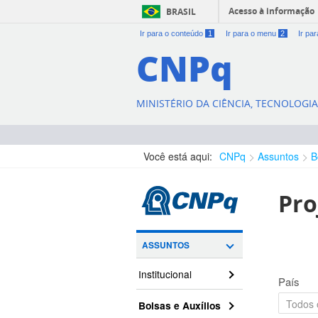
Acesso à informação
BRASIL
Ir para o conteúdo
1
Ir para o menu
2
Ir pa
CNPq
MINISTÉRIO DA CIÊNCIA, TECNOLOGI
Você está aqui:
CNPq
Assuntos
B
Pro
ASSUNTOS
Institucional
País
Bolsas e Auxílios