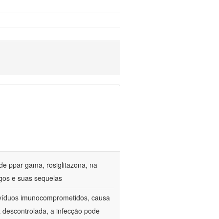
de ppar gama, rosiglitazona, na
gos e suas sequelas
divíduos imunocomprometidos, causa
z descontrolada, a infecção pode