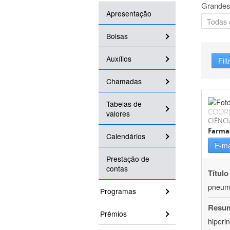
Grandes
Apresentação
Bolsas
Auxílios
Filt
Chamadas
Tabelas de
COOR
valores
CIÊNCI
Farma
Calendários
E-ma
Prestação de
contas
Título
pneumo
Programas
Resu
Prêmios
hiperi