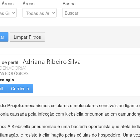
 Áreas
Áreas
Busca
rar
Limpar Filtros
Adriana Ribeiro Silva
DENADOR(A)
AS BIOLÓGICAS
cologia
il
Currículo
 do Projeto:
mecanismos celulares e moleculares sensíveis ao ligante 
nia causada pela infecção com klebsiella pneumoniae em camundon
mo:
A Klebsiella pneumoniae é uma bactéria oportunista que afeta in
nflamação, e resiste à eliminação pelas células do hospedeiro. Uma ve