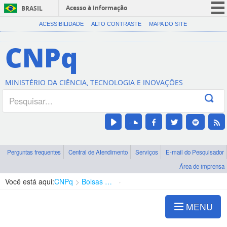
Acesso à informação
BRASIL
CORONAVÍRUS (COVID-19)
ACESSIBILIDADE
ALTO CONTRASTE
MAPA DO SITE
Participe
CNPq
Serviços
Legislação
MINISTÉRIO DA CIÊNCIA, TECNOLOGIA E INOVAÇÕES
Canais
Perguntas frequentes
Central de Atendimento
Serviços
E-mail do Pesquisador
Área de imprensa
Você está aqui:
CNPq
Bolsas e Auxílios Vigentes
Projetos de Pesquisa
MENU