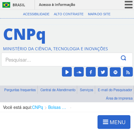
Acesso à informação
BRASIL
CORONAVÍRUS (COVID-19)
ACESSIBILIDADE
ALTO CONTRASTE
MAPA DO SITE
Participe
CNPq
Serviços
Legislação
MINISTÉRIO DA CIÊNCIA, TECNOLOGIA E INOVAÇÕES
Canais
Perguntas frequentes
Central de Atendimento
Serviços
E-mail do Pesquisador
Área de imprensa
Você está aqui:
CNPq
Bolsas e Auxílios Vigentes
Projetos de Pesquisa
MENU