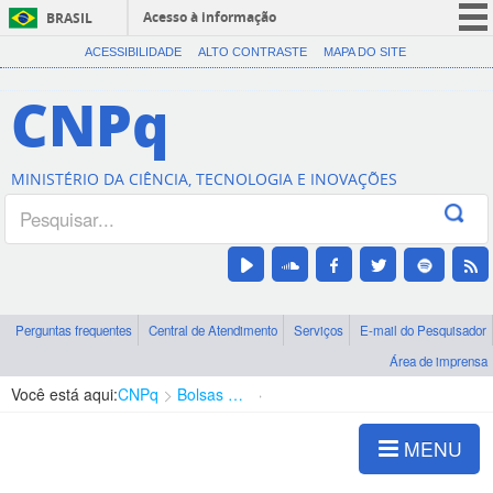
Acesso à informação
BRASIL
CORONAVÍRUS (COVID-19)
ACESSIBILIDADE
ALTO CONTRASTE
MAPA DO SITE
Participe
CNPq
Serviços
Legislação
MINISTÉRIO DA CIÊNCIA, TECNOLOGIA E INOVAÇÕES
Canais
Perguntas frequentes
Central de Atendimento
Serviços
E-mail do Pesquisador
Área de imprensa
Você está aqui:
CNPq
Bolsas e Auxílios Vigentes
Projetos de Pesquisa
MENU