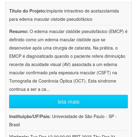
Título do Projeto:
implante intravitreo de acetazolamida
para edema macular cistoide pseudofácico
Resumo:
O edema macular cistóide pseudofácico (EMCP) é
definido como um edema macular cistóide que se
desenvolve após uma cirurgia de catarata. Na prática, o
EMCP é diagnosticado quando o paciente refere diminuição
recente da acuidade visual (AV) associada a um edema
macular confirmado pela espessura macular (CSFT) na
Tomografia de Coerência Óptica (OCT). Esta síndrome
continua a ser a ca
...
leia mais
Instituição/UF/País:
Universidade de São Paulo - SP -
Brasil
Vigência:
Tue Dec 12 00:00:00 BRT 2023-Thu Dec 31