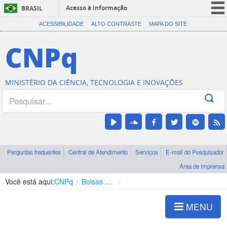
Acesso à informação
BRASIL
CORONAVÍRUS (COVID-19)
ACESSIBILIDADE
ALTO CONTRASTE
MAPA DO SITE
Participe
CNPq
Serviços
Legislação
MINISTÉRIO DA CIÊNCIA, TECNOLOGIA E INOVAÇÕES
Canais
Perguntas frequentes
Central de Atendimento
Serviços
E-mail do Pesquisador
Área de imprensa
Você está aqui:
CNPq
Bolsas e Auxílios Vigentes
Projetos de Pesquisa
MENU