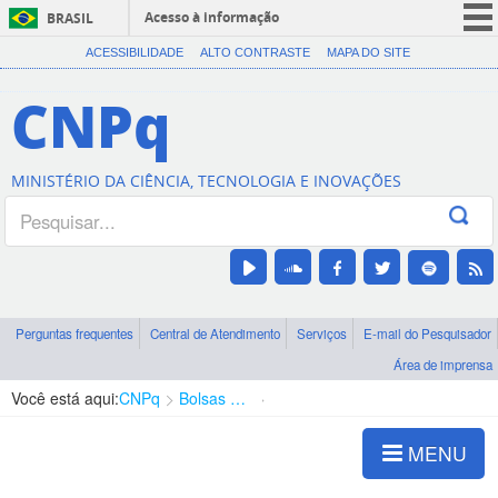
Acesso à informação
BRASIL
CORONAVÍRUS (COVID-19)
ACESSIBILIDADE
ALTO CONTRASTE
MAPA DO SITE
Participe
CNPq
Serviços
Legislação
MINISTÉRIO DA CIÊNCIA, TECNOLOGIA E INOVAÇÕES
Canais
Perguntas frequentes
Central de Atendimento
Serviços
E-mail do Pesquisador
Área de imprensa
Você está aqui:
CNPq
Bolsas e Auxílios Vigentes
Projetos de Pesquisa
MENU