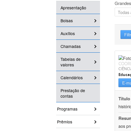
Grandes
Apresentação
Bolsas
Auxílios
Filt
Chamadas
Tabelas de
COOR
valores
CIÊNC
Educa
Calendários
E-ma
Prestação de
contas
Título
históri
Programas
Resu
Prêmios
aos pr