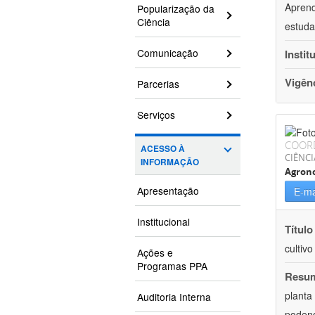
Aprend
Popularização da
Ciência
estuda
Comunicação
Instit
Vigên
Parcerias
Serviços
COOR
ACESSO À
CIÊNCI
INFORMAÇÃO
Agron
Apresentação
E-ma
Institucional
Título
cultiv
Ações e
Programas PPA
Resu
planta
Auditoria Interna
podend