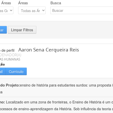
 Áreas
Áreas
Busca
rar
Limpar Filtros
Aaron Sena Cerqueira Reis
DENADOR(A)
IAS HUMANAS
ção
il
Currículo
 do Projeto:
ensino de história para estudantes surdos: uma proposta i
ca
mo:
Localizado em uma zona de fronteiras, o Ensino de História é um
ocessos de ensino-aprendizagem da História. Sob influência da teoria d