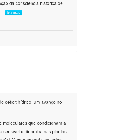
ão da consciência histórica de
...
leia mais
o déficit hídrico: um avanço no
s e moleculares que condicionam a
é sensível e dinâmica nas plantas,
cia' (LA) com os porta-enxertos