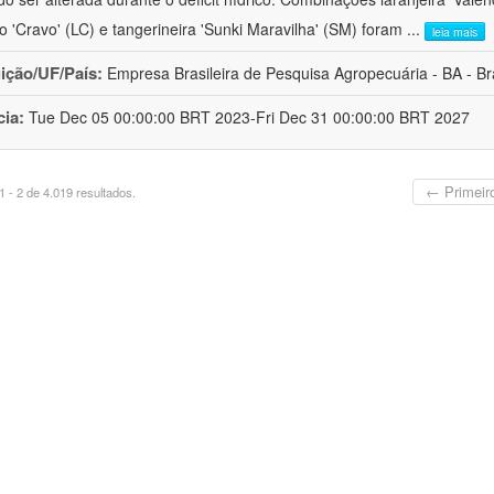
ro 'Cravo' (LC) e tangerineira 'Sunki Maravilha' (SM) foram
...
leia mais
uição/UF/País:
Empresa Brasileira de Pesquisa Agropecuária - BA - Bra
cia:
Tue Dec 05 00:00:00 BRT 2023-Fri Dec 31 00:00:00 BRT 2027
← Primeir
 - 2 de 4.019 resultados.