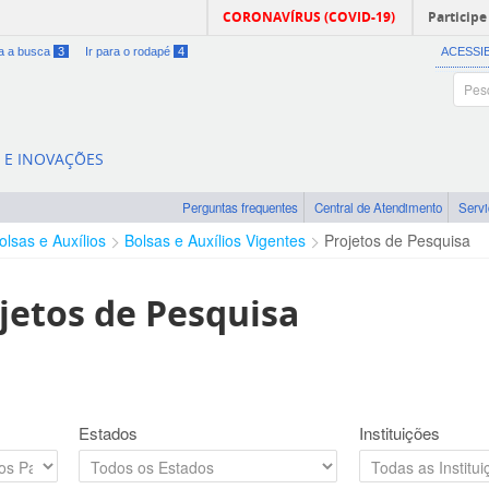
CORONAVÍRUS (COVID-19)
Participe
ra a busca
3
Ir para o rodapé
4
ACESSI
A E INOVAÇÕES
Perguntas frequentes
Central de Atendimento
Serv
olsas e Auxílios
Bolsas e Auxílios Vigentes
Projetos de Pesquisa
jetos de Pesquisa
Estados
Instituições