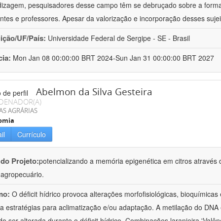
izagem, pesquisadores desse campo têm se debruçado sobre a formaç
ntes e professores. Apesar da valorização e incorporação desses sujei
uição/UF/País:
Universidade Federal de Sergipe - SE - Brasil
cia:
Mon Jan 08 00:00:00 BRT 2024-Sun Jan 31 00:00:00 BRT 2027
Abelmon da Silva Gesteira
DENADOR(A)
AS AGRÁRIAS
omia
il
Currículo
 do Projeto:
potencializando a memória epigenética em citros através d
o agropecuário.
mo:
O déficit hídrico provoca alterações morfofisiológicas, bioquímica
 a estratégias para aclimatização e/ou adaptação. A metilação do DNA 
o ser alterada durante o déficit hídrico. Combinações laranjeira 'Valên