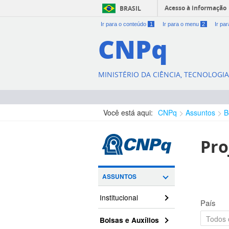
Acesso à informação
BRASIL
Ir para o conteúdo
1
Ir para o menu
2
Ir pa
CNPq
MINISTÉRIO DA CIÊNCIA, TECNOLOGI
Você está aqui:
CNPq
Assuntos
B
Pro
ASSUNTOS
Institucional
País
Bolsas e Auxílios