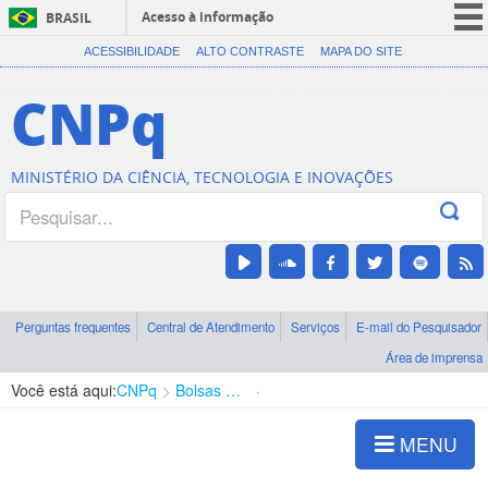
Acesso à informação
BRASIL
CORONAVÍRUS (COVID-19)
ACESSIBILIDADE
ALTO CONTRASTE
MAPA DO SITE
Participe
CNPq
Serviços
Legislação
MINISTÉRIO DA CIÊNCIA, TECNOLOGIA E INOVAÇÕES
Canais
Perguntas frequentes
Central de Atendimento
Serviços
E-mail do Pesquisador
Área de imprensa
Você está aqui:
CNPq
Bolsas e Auxílios Vigentes
Projetos de Pesquisa
MENU