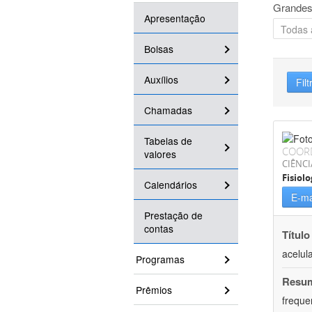
Grandes
Apresentação
Bolsas
Auxílios
Filt
Chamadas
Tabelas de
COOR
valores
CIÊNCI
Fisiolo
Calendários
E-ma
Prestação de
contas
Título
acelul
Programas
Resu
Prêmios
freque