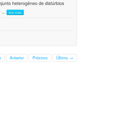
junto heterogêneo de distúrbios
e
...
leia mais
o
Anterior
Próximo
Último →