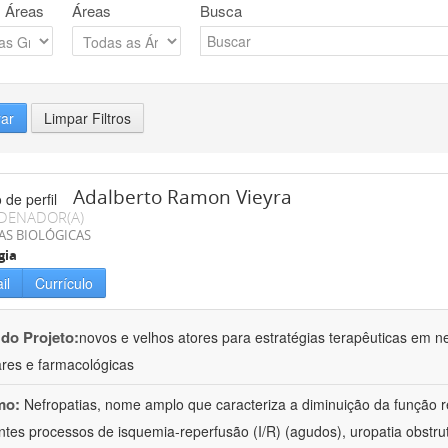
 Áreas
Áreas
Busca
rar
Limpar Filtros
Adalberto Ramon Vieyra
DENADOR(A)
AS BIOLÓGICAS
gia
il
Currículo
 do Projeto:
novos e velhos atores para estratégias terapêuticas em nef
ares e farmacológicas
mo:
Nefropatias, nome amplo que caracteriza a diminuição da função r
ntes processos de isquemia-reperfusão (I/R) (agudos), uropatia obstrut