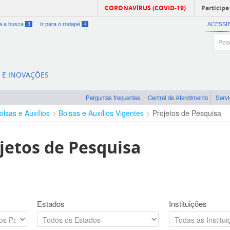
CORONAVÍRUS (COVID-19)
Participe
ra a busca
3
Ir para o rodapé
4
ACESSI
A E INOVAÇÕES
Perguntas frequentes
Central de Atendimento
Serv
olsas e Auxílios
Bolsas e Auxílios Vigentes
Projetos de Pesquisa
jetos de Pesquisa
Estados
Instituições