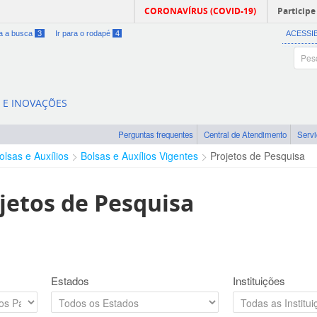
CORONAVÍRUS (COVID-19)
Participe
ra a busca
3
Ir para o rodapé
4
ACESSI
A E INOVAÇÕES
Perguntas frequentes
Central de Atendimento
Serv
olsas e Auxílios
Bolsas e Auxílios Vigentes
Projetos de Pesquisa
jetos de Pesquisa
Estados
Instituições