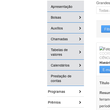
Grandes
Apresentação
Bolsas
Auxílios
Filt
Chamadas
Tabelas de
COOR
valores
CIÊNC
Histór
Calendários
E-ma
Prestação de
contas
Título
Programas
Resu
ferram
Prêmios
períod