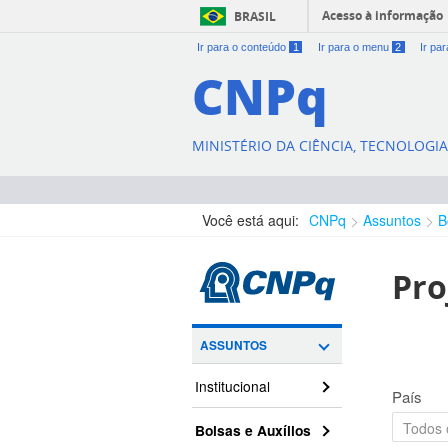
Acesso à informação
BRASIL
Ir para o conteúdo
1
Ir para o menu
2
Ir pa
CNPq
MINISTÉRIO DA CIÊNCIA, TECNOLOGI
Você está aqui:
CNPq
Assuntos
B
Pro
ASSUNTOS
Institucional
País
Bolsas e Auxílios