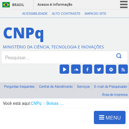
Acesso à informação
BRASIL
CORONAVÍRUS (COVID-19)
ACESSIBILIDADE
ALTO CONTRASTE
MAPA DO SITE
Participe
CNPq
Serviços
Legislação
MINISTÉRIO DA CIÊNCIA, TECNOLOGIA E INOVAÇÕES
Canais
Perguntas frequentes
Central de Atendimento
Serviços
E-mail do Pesquisador
Área de imprensa
Você está aqui:
CNPq
Bolsas e Auxílios Vigentes
Projetos de Pesquisa
MENU