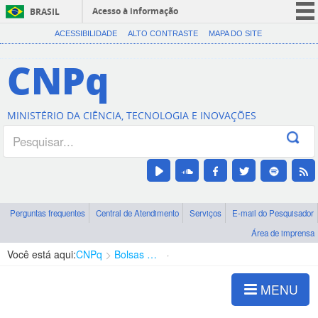
Acesso à informação
BRASIL
CORONAVÍRUS (COVID-19)
ACESSIBILIDADE
ALTO CONTRASTE
MAPA DO SITE
Participe
CNPq
Serviços
Legislação
MINISTÉRIO DA CIÊNCIA, TECNOLOGIA E INOVAÇÕES
Canais
Perguntas frequentes
Central de Atendimento
Serviços
E-mail do Pesquisador
Área de imprensa
Você está aqui:
CNPq
Bolsas e Auxílios Vigentes
Projetos de Pesquisa
MENU