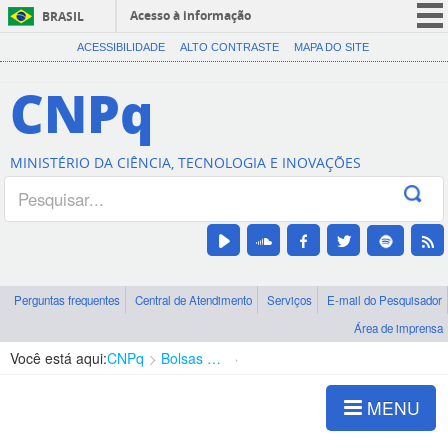
Acesso à informação
BRASIL
CORONAVÍRUS (COVID-19)
ACESSIBILIDADE
ALTO CONTRASTE
MAPA DO SITE
Participe
CNPq
Serviços
Legislação
MINISTÉRIO DA CIÊNCIA, TECNOLOGIA E INOVAÇÕES
Canais
Perguntas frequentes
Central de Atendimento
Serviços
E-mail do Pesquisador
Área de imprensa
Você está aqui:
CNPq
Bolsas e Auxílios Vigentes
Projetos de Pesquisa
MENU