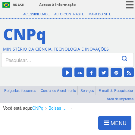
Acesso à informação
BRASIL
CORONAVÍRUS (COVID-19)
ACESSIBILIDADE
ALTO CONTRASTE
MAPA DO SITE
Participe
CNPq
Serviços
Legislação
MINISTÉRIO DA CIÊNCIA, TECNOLOGIA E INOVAÇÕES
Canais
Perguntas frequentes
Central de Atendimento
Serviços
E-mail do Pesquisador
Área de imprensa
Você está aqui:
CNPq
Bolsas e Auxílios Vigentes
Projetos de Pesquisa
MENU