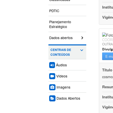
Instit
PDTIC
Vigên
Planejamento
Estratégico
Dados abertos
COOR
OUTRA
Divulg
CENTRAIS DE
CONTEÚDOS
E-ma
Áudios
Título
Vídeos
cosmop
Resu
Imagens
Instit
Dados Abertos
Vigên