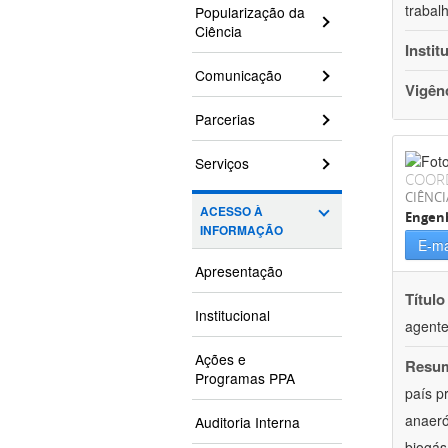
trabal
Popularização da
Ciência
Instit
Comunicação
Vigên
Parcerias
Serviços
COOR
CIÊNCI
ACESSO À
Engenh
INFORMAÇÃO
E-ma
Apresentação
Título
Institucional
agente
Ações e
Resu
Programas PPA
país p
anaeró
Auditoria Interna
biogás