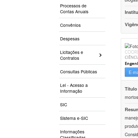
Processos de
Contas Anuais
Instit
Vigên
Convênios
Despesas
COOR
Licitações e
CIÊNCI
Contratos
Engenh
Consultas Públicas
E-ma
Lei - Acesso a
Título
Informação
mortos
SIC
Resu
manejo
Sistema e-SIC
produt
Informações
Consid
Classificadas