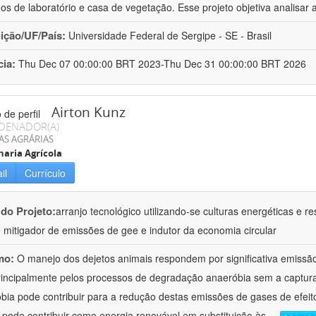
hos de laboratório e casa de vegetação. Esse projeto objetiva analisar 
uição/UF/País:
Universidade Federal de Sergipe - SE - Brasil
cia:
Thu Dec 07 00:00:00 BRT 2023-Thu Dec 31 00:00:00 BRT 2026
Airton Kunz
DENADOR(A)
AS AGRÁRIAS
aria Agrícola
il
Currículo
 do Projeto:
arranjo tecnológico utilizando-se culturas energéticas e
 mitigador de emissões de gee e indutor da economia circular
mo:
O manejo dos dejetos animais respondem por significativa emissã
rincipalmente pelos processos de degradação anaeróbia sem a captura
bia pode contribuir para a redução destas emissões de gases de efei
 pode contribuir como energia renovável em substituição às
...