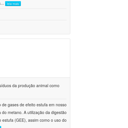
a
...
leia mais
 resíduos da produção animal como
o de gases de efeito estufa em nosso
 do metano. A utilização da digestão
to estufa (GEE), assim como o uso do