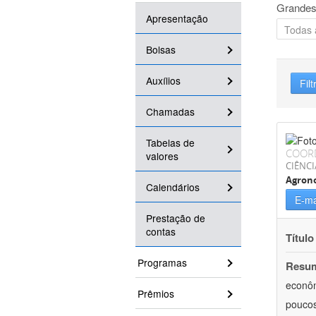
Grandes
Apresentação
Bolsas
Auxílios
Filt
Chamadas
Tabelas de
COOR
valores
CIÊNCI
Agron
Calendários
E-ma
Prestação de
contas
Título
Programas
Resu
econôm
Prêmios
poucos