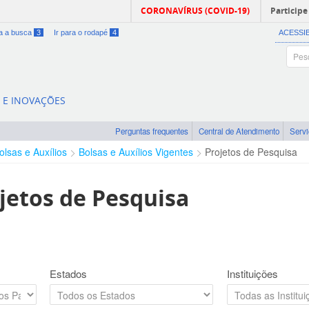
CORONAVÍRUS (COVID-19)
Participe
ra a busca
3
Ir para o rodapé
4
ACESSI
A E INOVAÇÕES
Perguntas frequentes
Central de Atendimento
Serv
olsas e Auxílios
Bolsas e Auxílios Vigentes
Projetos de Pesquisa
jetos de Pesquisa
Estados
Instituições