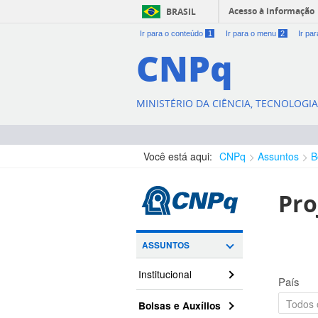
Acesso à informação
BRASIL
Ir para o conteúdo
1
Ir para o menu
2
Ir pa
CNPq
MINISTÉRIO DA CIÊNCIA, TECNOLOGI
Você está aqui:
CNPq
Assuntos
B
Pro
ASSUNTOS
Institucional
País
Bolsas e Auxílios