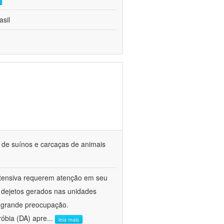
asil
s de suínos e carcaças de animais
ntensiva requerem atenção em seu
s dejetos gerados nas unidades
e grande preocupação.
róbia (DA) apre
...
leia mais