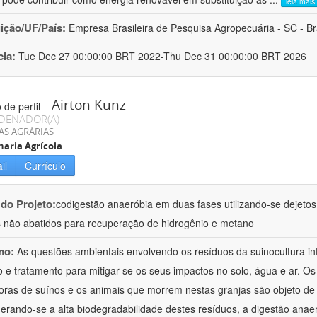
leia mais
uição/UF/País:
Empresa Brasileira de Pesquisa Agropecuária - SC - Br
cia:
Tue Dec 27 00:00:00 BRT 2022-Thu Dec 31 00:00:00 BRT 2026
Airton Kunz
DENADOR(A)
AS AGRÁRIAS
aria Agrícola
il
Currículo
 do Projeto:
codigestão anaeróbia em duas fases utilizando-se dejeto
 não abatidos para recuperação de hidrogênio e metano
mo:
As questões ambientais envolvendo os resíduos da suinocultura i
 e tratamento para mitigar-se os seus impactos no solo, água e ar. O
oras de suínos e os animais que morrem nestas granjas são objeto d
erando-se a alta biodegradabilidade destes resíduos, a digestão anae